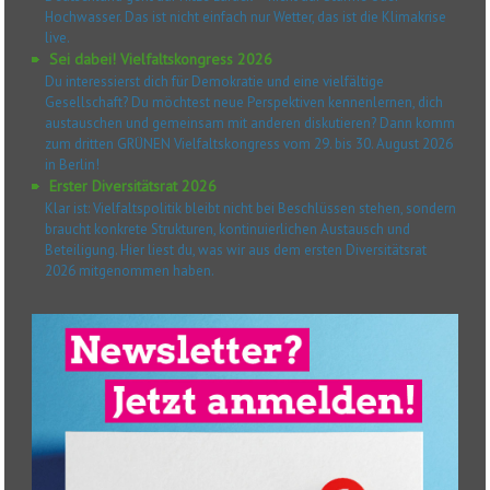
Hochwasser. Das ist nicht einfach nur Wetter, das ist die Klimakrise
live.
Sei dabei! Vielfaltskongress 2026
Du interessierst dich für Demokratie und eine vielfältige
Gesellschaft? Du möchtest neue Perspektiven kennenlernen, dich
austauschen und gemeinsam mit anderen diskutieren? Dann komm
zum dritten GRÜNEN Vielfaltskongress vom 29. bis 30. August 2026
in Berlin!
Erster Diversitätsrat 2026
Klar ist: Vielfaltspolitik bleibt nicht bei Beschlüssen stehen, sondern
braucht konkrete Strukturen, kontinuierlichen Austausch und
Beteiligung. Hier liest du, was wir aus dem ersten Diversitätsrat
2026 mitgenommen haben.