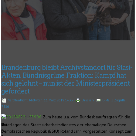
Brandenburg bleibt Archivstandort für Stasi-
Akten. Bündnisgrüne Fraktion: Kampf hat
sich gelohnt – nun ist der Ministerpräsident
gefordert
Veröffentlicht: Mittwoch, 13. März 2019 14:33
|
Drucken
|
E-Mail
| Zugriffe:
7886
Heide und Roland Herrman
Zum heute u.a. vom Bundesbeauftragten für die
0
1
Unterlagen des Staatssicherheitsdienstes der ehemaligen Deutschen
2
Demokratischen Republik (BStU) Roland Jahn vorgestellten Konzept zum