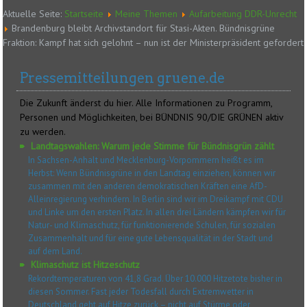
Aktuelle Seite:
Startseite
Meine Themen
Aufarbeitung DDR-Unrecht
Brandenburg bleibt Archivstandort für Stasi-Akten. Bündnisgrüne
Fraktion: Kampf hat sich gelohnt – nun ist der Ministerpräsident gefordert
Pressemitteilungen gruene.de
Die Zukunft änderst du hier. Alle Informationen zu Programm,
Personen und Möglichkeiten, bei BÜNDNIS 90/DIE GRÜNEN aktiv
zu werden.
Landtagswahlen: Warum jede Stimme für Bündnisgrün zählt
In Sachsen-Anhalt und Mecklenburg-Vorpommern heißt es im
Herbst: Wenn Bündnisgrüne in den Landtag einziehen, können wir
zusammen mit den anderen demokratischen Kräften eine AfD-
Alleinregierung verhindern. In Berlin sind wir im Dreikampf mit CDU
und Linke um den ersten Platz. In allen drei Ländern kämpfen wir für
Natur- und Klimaschutz, für funktionierende Schulen, für sozialen
Zusammenhalt und für eine gute Lebensqualität in der Stadt und
auf dem Land.
Klimaschutz ist Hitzeschutz
Rekordtemperaturen von 41,8 Grad. Über 10.000 Hitzetote bisher in
diesen Sommer. Fast jeder Todesfall durch Extremwetter in
Deutschland geht auf Hitze zurück – nicht auf Stürme oder