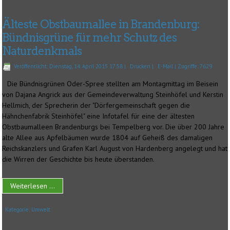
Älteste Obstbaumallee in Brandenburg:
Bündnisgrüne für mehr Schutz des
Naturdenkmals
Veröffentlicht: Dienstag, 14. April 2015 17:58
|
Drucken
|
E-Mail
| Zugriffe: 7629
Die Bündnisgrünen Oder-Spree stellten am Montagmittag im Beisein
von Dajana Angrick aus der Gemeindeverwaltung Steinhöfel und Kerstin
Hellmich, der Sprecherin der "Dörfergemeinschaft gegen die
Hähnchenfabrik Steinhöfel" eine Infotafel für eine der ältesten
Obstbaumalleen Brandenburgs bei Tempelberg vor. Die über 200 Jahre
alte Allee aus Apfelbäumen wurde 1804 auf Geheiß des damaligen
Reichskanzlers und Grafen Karl August von Hardenberg angelegt und hat
die Wirren der Geschichte bis heute überstanden.
Weiterlesen ...
Kategorie:
Umwelt