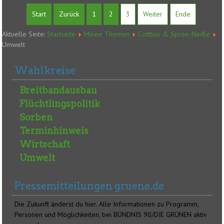
Start
Zurück
1
2
3
Weiter
Ende
Aktuelle Seite:
Startseite
Meine Themen
Cottbus & Spree-Neiße
Umwelt
Wahlkreise
Breitbandausbau
Flüchtlingspolitik
Sorben
Terminhinweis
Wirtschaft
Umwelt
Pressemitteilungen gruene.de
Die Zukunft änderst du hier. Alle Informationen zu Programm,
Personen und Möglichkeiten, bei BÜNDNIS 90/DIE GRÜNEN aktiv