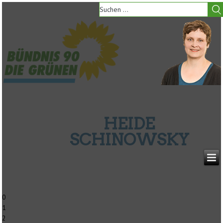
HEIDE
SCHINOWSKY
0
1
2