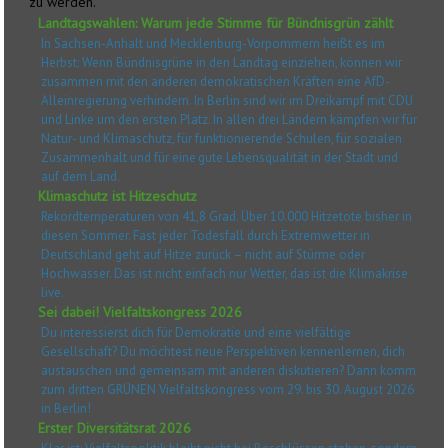
zu werden.
Landtagswahlen: Warum jede Stimme für Bündnisgrün zählt
In Sachsen-Anhalt und Mecklenburg-Vorpommern heißt es im
Herbst: Wenn Bündnisgrüne in den Landtag einziehen, können wir
zusammen mit den anderen demokratischen Kräften eine AfD-
Alleinregierung verhindern. In Berlin sind wir im Dreikampf mit CDU
und Linke um den ersten Platz. In allen drei Ländern kämpfen wir für
Natur- und Klimaschutz, für funktionierende Schulen, für sozialen
Zusammenhalt und für eine gute Lebensqualität in der Stadt und
auf dem Land.
Klimaschutz ist Hitzeschutz
Rekordtemperaturen von 41,8 Grad. Über 10.000 Hitzetote bisher in
diesen Sommer. Fast jeder Todesfall durch Extremwetter in
Deutschland geht auf Hitze zurück – nicht auf Stürme oder
Hochwasser. Das ist nicht einfach nur Wetter, das ist die Klimakrise
live.
Sei dabei! Vielfaltskongress 2026
Du interessierst dich für Demokratie und eine vielfältige
Gesellschaft? Du möchtest neue Perspektiven kennenlernen, dich
austauschen und gemeinsam mit anderen diskutieren? Dann komm
zum dritten GRÜNEN Vielfaltskongress vom 29. bis 30. August 2026
in Berlin!
Erster Diversitätsrat 2026