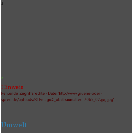
3
×
Hinweis
Fehlende Zugriffsrechte - Datei 'http:/www.gruene-oder-
spree.de/uploads/RTEmagicC_obstbaumallee-7065_02.jpg.jpg'
Umwelt