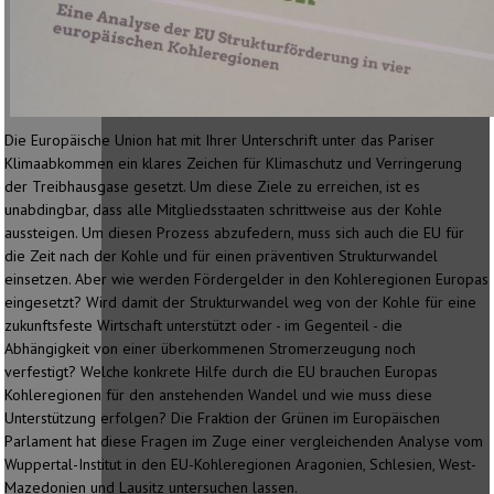
Die Europäische Union hat mit Ihrer Unterschrift unter das Pariser
Klimaabkommen ein klares Zeichen für Klimaschutz und Verringerung
der Treibhausgase gesetzt. Um diese Ziele zu erreichen, ist es
unabdingbar, dass alle Mitgliedsstaaten schrittweise aus der Kohle
aussteigen. Um diesen Prozess abzufedern, muss sich auch die EU für
die Zeit nach der Kohle und für einen präventiven Strukturwandel
einsetzen. Aber wie werden Fördergelder in den Kohleregionen Europas
eingesetzt? Wird damit der Strukturwandel weg von der Kohle für eine
zukunftsfeste Wirtschaft unterstützt oder - im Gegenteil - die
Abhängigkeit von einer überkommenen Stromerzeugung noch
verfestigt? Welche konkrete Hilfe durch die EU brauchen Europas
Kohleregionen für den anstehenden Wandel und wie muss diese
Unterstützung erfolgen? Die Fraktion der Grünen im Europäischen
Parlament hat diese Fragen im Zuge einer vergleichenden Analyse vom
Wuppertal-Institut in den EU-Kohleregionen Aragonien, Schlesien, West-
Mazedonien und Lausitz untersuchen lassen.