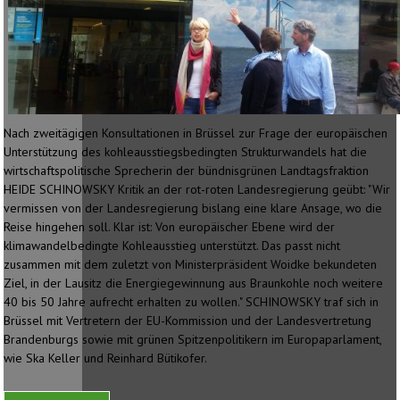
Nach zweitägigen Konsultationen in Brüssel zur Frage der europäischen
Unterstützung des kohleausstiegsbedingten Strukturwandels hat die
wirtschaftspolitische Sprecherin der bündnisgrünen Landtagsfraktion
HEIDE SCHINOWSKY Kritik an der rot-roten Landesregierung geübt: "Wir
vermissen von der Landesregierung bislang eine klare Ansage, wo die
Reise hingehen soll. Klar ist: Von europäischer Ebene wird der
klimawandelbedingte Kohleausstieg unterstützt. Das passt nicht
zusammen mit dem zuletzt von Ministerpräsident Woidke bekundeten
Ziel, in der Lausitz die Energiegewinnung aus Braunkohle noch weitere
40 bis 50 Jahre aufrecht erhalten zu wollen." SCHINOWSKY traf sich in
Brüssel mit Vertretern der EU-Kommission und der Landesvertretung
Brandenburgs sowie mit grünen Spitzenpolitikern im Europaparlament,
wie Ska Keller und Reinhard Bütikofer.