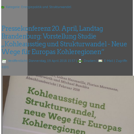
Kategorie:
Energiepolitik und Strukturwandel
Pressekonferenz 20. April, Landtag
Brandenburg: Vorstellung Studie
„Kohleausstieg und Strukturwandel - Neue
Wege für Europas Kohleregionen“
Veröffentlicht: Donnerstag, 19. April 2018 15:57
|
Drucken
|
E-Mail
| Zugriffe:
6101