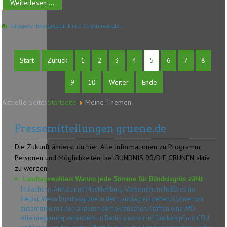
Weiterlesen ...
Kategorie:
Energiepolitik und Strukturwandel
Start
Zurück
1
2
3
4
5
6
7
8
9
10
Weiter
Ende
Aktuelle Seite:
Startseite
Meine Themen
Pressemitteilungen gruene.de
Die Zukunft änderst du hier. Alle Informationen zu Programm,
Personen und Möglichkeiten, bei BÜNDNIS 90/DIE GRÜNEN aktiv
zu werden.
Landtagswahlen: Warum jede Stimme für Bündnisgrün zählt
In Sachsen-Anhalt und Mecklenburg-Vorpommern heißt es im
Herbst: Wenn Bündnisgrüne in den Landtag einziehen, können wir
zusammen mit den anderen demokratischen Kräften eine AfD-
Alleinregierung verhindern. In Berlin sind wir im Dreikampf mit CDU