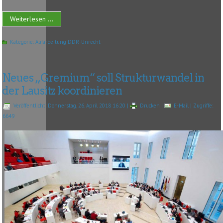
Weiterlesen ...
Kategorie:
Aufarbeitung DDR-Unrecht
Neues „Gremium“ soll Strukturwandel in
der Lausitz koordinieren
Veröffentlicht: Donnerstag, 26. April 2018 16:20
|
Drucken
|
E-Mail
| Zugriffe:
6649