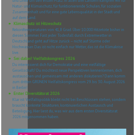
und Linke um den ersten Platz. In allen drei Ländern kämpfen wir für
Natur- und Klimaschutz, für funktionierende Schulen, für sozialen
Zusammenhalt und für eine gute Lebensqualität in der Stadt und
auf dem Land.
Klimaschutz ist Hitzeschutz
Rekordtemperaturen von 41,8 Grad. Über 10.000 Hitzetote bisher in
diesen Sommer. Fast jeder Todesfall durch Extremwetter in
Deutschland geht auf Hitze zurück – nicht auf Stürme oder
Hochwasser. Das ist nicht einfach nur Wetter, das ist die Klimakrise
live.
Sei dabei! Vielfaltskongress 2026
Du interessierst dich für Demokratie und eine vielfältige
Gesellschaft? Du möchtest neue Perspektiven kennenlernen, dich
austauschen und gemeinsam mit anderen diskutieren? Dann komm
zum dritten GRÜNEN Vielfaltskongress vom 29. bis 30. August 2026
in Berlin!
Erster Diversitätsrat 2026
Klar ist: Vielfaltspolitik bleibt nicht bei Beschlüssen stehen, sondern
braucht konkrete Strukturen, kontinuierlichen Austausch und
Beteiligung. Hier liest du, was wir aus dem ersten Diversitätsrat
2026 mitgenommen haben.