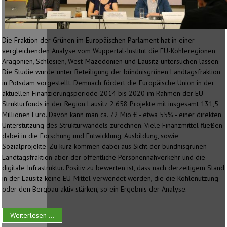
Die Fraktion der Grünen im Europäischen Parlament hat in einer
vergleichenden Analyse vom Wuppertal-Institut die EU-Kohleregionen
Aragonien, Schlesien, West-Mazedonien und Lausitz untersuchen lassen.
Die Studie wurde unter Beteiligung der bündnisgrünen Landtagsfraktion
in Potsdam vorgestellt. Demnach fördert die Europäische Union in der
aktuellen Finanzierungsperiode 2014 bis 2020 im Rahmen der EU-
Strukturfonds in der Region Lausitz 2.658 Projekte mit insgesamt 131,5
Millionen Euro. Davon kann man ca. 72 Mio € - etwa 55% - einer direkten
Unterstützung des Strukturwandels zurechnen. Viele Finanzmittel fließen
dabei in die Forschung und Entwicklung, Ausbildung, sowie
Sozialprojekte. Zu kurz kommen dabei aus Sicht der bündnisgrünen
Landtagsfraktion aber der öffentliche Personennahverkehr und die
digitale Infrastruktur. Positiv zu bewerten ist, dass nach derzeitigem Stand
in der Lausitz keine EU-Mittel verwendet werden, die die Kohlenutzung
oder den Bergbau aktiv stärken, so ein Ergebnis der Analyse.
Weiterlesen ...