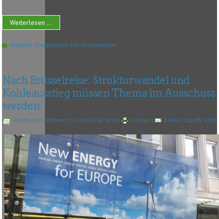
Weiterlesen ...
Kategorie:
Energiepolitik und Strukturwandel
Nach Brüsselreise: Strukturwandel und
Kohleausstieg müssen Thema im Ausschuss
werden
Veröffentlicht: Mittwoch, 11. April 2018 18:14
|
Drucken
|
E-Mail
| Zugriffe: 6286