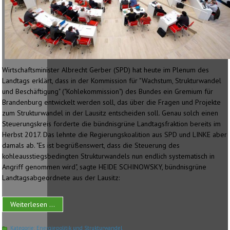
Wirtschaftsminister Albrecht Gerber (SPD) hat heute im Plenum des
Landtags erklärt, dass in der Kommission für "Wachstum, Strukturwandel
und Beschäftigung" ("Kohlekommission") des Bundes ein Gremium für
Brandenburg entwickelt werden soll, das über die Fragen und Projekte
zum Strukturwandel in der Lausitz entscheiden soll. Genau solch einen
Steuerungskreis forderte die bündnisgrüne Landtagsfraktion bereits im
Herbst 2017. Das lehnte die Regierungskoalition aus SPD und LINKE aber
damals ab. "Es ist begrüßenswert, dass die Steuerung des
kohleausstiegsbedingten Strukturwandels nun endlich systematisch in
Angriff genommen wird", sagte HEIDE SCHINOWSKY, bündnisgrüne
Landtagsabgeordnete aus der Lausitz:
Weiterlesen ...
Kategorie:
Energiepolitik und Strukturwandel