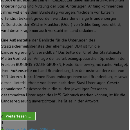
(BStU) erarbeitet derzeit ein Konzept zur dauerhaften archivgerechten
Unterbringung und Nutzung der Stasi-Unterlagen. Anfang kommenden
Jahres will er es dem Bundestag vorlegen. Nachdem vor kurzem
öffentlich bekannt geworden war, dass die einzige Brandenburger
Außenstelle der BStU in Frankfurt (Oder) von Schließung bedroht ist,
wird diese Frage nun auch verstärkt im Land diskutiert.
Eine Außenstelle der Behörde für die Unterlagen des
Staatssicherheitsdienstes der ehemaligen DDR ist für die
Landesregierung "unverzichtbar". Das teilte der Chef der Staatskanzlei
Martin Gorholt auf Anfrage der aufarbeitungspolitischen Sprecherin der
Fraktion BÜNDNIS 90/DIE GRÜNEN, Heide Schinowsky, mit (siehe Anlage).
`Eine Außenstelle im Land Brandenburg, bei der insbesondere die von
SED-Unrecht betroffenen Brandenburgerinnen und Brandenburger sowie
deren Hinterbliebene von ihrem nach dem Stasi-Unterlagen-Gesetz
garantierten Einsichtsrecht in die zu den jeweiligen Personen
gesammelten Unterlagen des MfS Gebrauch machen können, ist für die
Landesregierung unverzichtbar´, heißt es in der Antwort.
Weiterlesen ...
0
1
2
Kategorie:
Aufarbeitung DDR-Unrecht