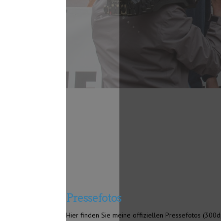
Pressefotos
Hier finden Sie meine offiziellen Pressefotos (300dp