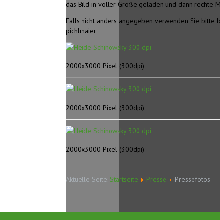
das Bild in voller Größe geladen und dann rechte Ma
Falls nicht anders angegeben verwenden Sie bitte
pichlmaier
2000x3000 Pixel (300dpi)
2000x3000 Pixel (300dpi)
2000x3000 Pixel (300dpi)
Aktuelle Seite:
Startseite
Presse
Pressefotos