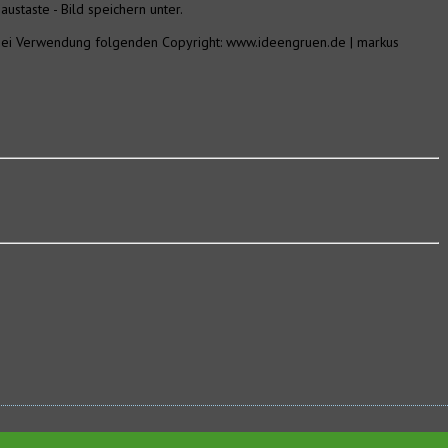
ustaste - Bild speichern unter.
 bei Verwendung folgenden Copyright: www.ideengruen.de | markus
Pre