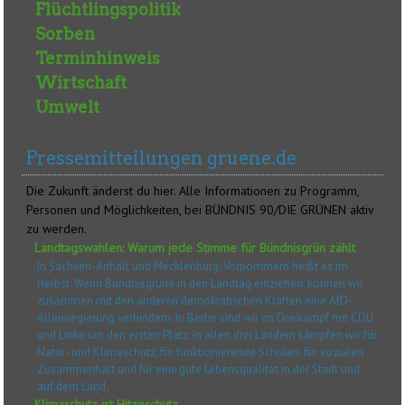
Flüchtlingspolitik
Sorben
Terminhinweis
Wirtschaft
Umwelt
Pressemitteilungen gruene.de
Die Zukunft änderst du hier. Alle Informationen zu Programm,
Personen und Möglichkeiten, bei BÜNDNIS 90/DIE GRÜNEN aktiv
zu werden.
Landtagswahlen: Warum jede Stimme für Bündnisgrün zählt
In Sachsen-Anhalt und Mecklenburg-Vorpommern heißt es im
Herbst: Wenn Bündnisgrüne in den Landtag einziehen, können wir
zusammen mit den anderen demokratischen Kräften eine AfD-
Alleinregierung verhindern. In Berlin sind wir im Dreikampf mit CDU
und Linke um den ersten Platz. In allen drei Ländern kämpfen wir für
Natur- und Klimaschutz, für funktionierende Schulen, für sozialen
Zusammenhalt und für eine gute Lebensqualität in der Stadt und
auf dem Land.
Klimaschutz ist Hitzeschutz