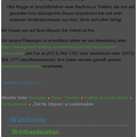
Otto Rogge ist Geschäftsführer einer Baufirma in Trebbin, die sich auf
gesundes bzw. ökologisches Bauen spezialisiert hat und unter
anderem Strohballenhäuser aus Holz, Stroh und Lehm fertigt.
Wir freuen uns auf Ihren Besuch. Der Eintritt ist frei.
Um unsere Planungen zu erleichtern, bitten wir um Anmeldung unter
https://www.gruene-fraktion-brandenburg.de/zeit-fuer-utopien-
luckenwalde
, per Fax an (0331) 966 1702 oder telefonisch unter (0331)
966 1777 (Anrufbeantworter). Ihre Daten werden gemäß unserer
Datenschutzerklärung
verarbeitet.
Kategorie:
Terminhinweis
Aktuelle Seite:
Startseite
Meine Themen
Cottbus & Spree-Neiße
Terminhinweis
„Zeit für Utopien“ in Luckenwalde
Wahlkreise
Breitbandausbau