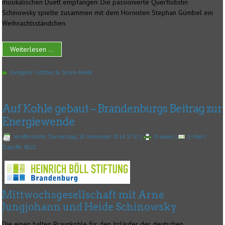
musikalischen Duett empfangen: Die passionierte Querflötistin
Schinowsky spielte zusammen mit dem Hornisten Stephan Gümbel ein
Weihnachtsständchen.
Weiterlesen ...
Kategorie:
Cottbus & Spree-Neiße
Auf Kohle gebaut – Brandenburgs Beitrag zur
Energiewende
Veröffentlicht: Donnerstag, 20. November 2014 17:37
|
Drucken
|
E-Mail
|
Zugriffe: 8022
Mittwochsgesellschaft mit Arne
Jungjohann und Heide Schinowsky
Die einen halten Braunkohle für den Irrläufer der deutschen