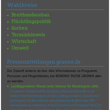
Wahlkreise
Breitbandausbau
Flüchtlingspolitik
Sorben
Terminhinweis
Wirtschaft
Umwelt
Pressemitteilungen gruene.de
Die Zukunft änderst du hier. Alle Informationen zu Programm,
Personen und Möglichkeiten, bei BÜNDNIS 90/DIE GRÜNEN aktiv
zu werden.
Landtagswahlen: Warum jede Stimme für Bündnisgrün zählt
In Sachsen-Anhalt und Mecklenburg-Vorpommern heißt es im
Herbst: Wenn Bündnisgrüne in den Landtag einziehen, können wir
zusammen mit den anderen demokratischen Kräften eine AfD-
Alleinregierung verhindern. In Berlin sind wir im Dreikampf mit CDU
und Linke um den ersten Platz. In allen drei Ländern kämpfen wir für