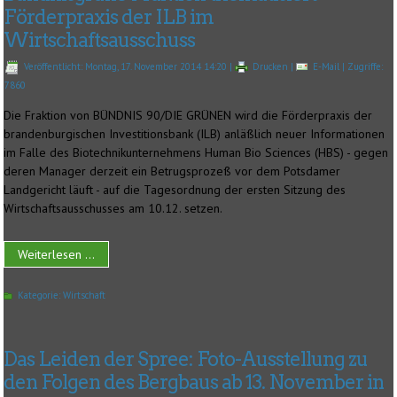
Förderpraxis der ILB im
Wirtschaftsausschuss
Veröffentlicht: Montag, 17. November 2014 14:20
|
Drucken
|
E-Mail
| Zugriffe:
7860
Die Fraktion von BÜNDNIS 90/DIE GRÜNEN wird die Förderpraxis der
brandenburgischen Investitionsbank (ILB) anläßlich neuer Informationen
im Falle des Biotechnikunternehmens Human Bio Sciences (HBS) - gegen
deren Manager derzeit ein Betrugsprozeß vor dem Potsdamer
Landgericht läuft - auf die Tagesordnung der ersten Sitzung des
Wirtschaftsausschusses am 10.12. setzen.
Weiterlesen ...
Kategorie:
Wirtschaft
Das Leiden der Spree: Foto-Ausstellung zu
den Folgen des Bergbaus ab 13. November in