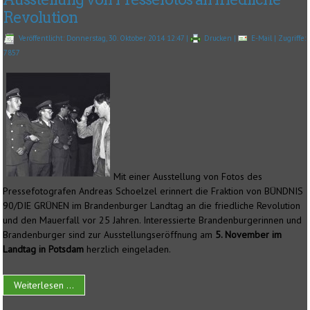
Revolution
Veröffentlicht: Donnerstag, 30. Oktober 2014 12:47
|
Drucken
|
E-Mail
| Zugriffe:
7857
Mit einer Ausstellung von Fotos des
Pressefotografen Andreas Schoelzel erinnert die Fraktion von BÜNDNIS
90/DIE GRÜNEN im Brandenburger Landtag an die friedliche Revolution
und den Mauerfall vor 25 Jahren. Interessierte Brandenburgerinnen und
Brandenburger sind zur Ausstellungseröffnung am
5. November im
Landtag in Potsdam
herzlich eingeladen.
Weiterlesen ...