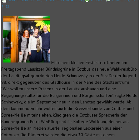
Veröffentlicht: Sonntag, 07. Dezember 2014 13:15
|
Drucken
|
E-Mail
| Zugriffe:
3
7498
Mit einem kleinen Festakt eröffneten am
Freitagabend Lausitzer Bündnisgrüne in Cottbus das neue Wahlkreisbüro
der Landtagsabgeordneten Heide Schinowsky in der Straße der Jugend
98, direkt gegenüber des Gladhouse in der Nähe des Stadtzentrums.
"Wir wollen unsere Präsenz in der Lausitz ausbauen und eine
Begegnungsstätte für die Bürgerinnen und Bürger schaffen", sagte Heide
Schinowsky, die im September neu in den Landtag gewählt wurde. Ab
dem kommenden Jahr wollen auch die Kreisverbände von Cottbus und
Spree-Neiße miteinziehen, kündigten die Cottbuser Sprecherin der
Bündnisgrünen Petra Weißflog und ihr Kollege Wolfgang Renner aus
Spree-Neiße an. Neben allerlei regionalen Leckereien aus einer
Cottbuser Bio-Bäckerei wurden die etwa 30 Gäste mit einem