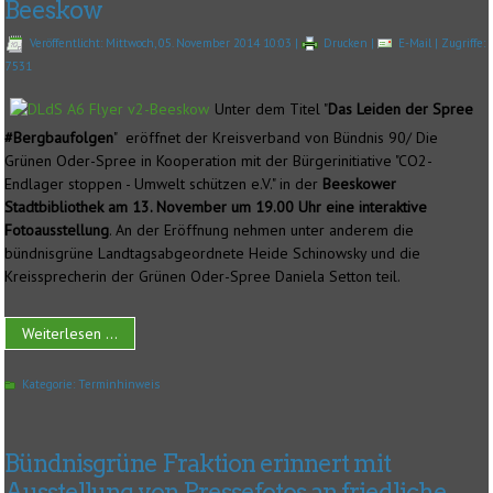
Beeskow
Veröffentlicht: Mittwoch, 05. November 2014 10:03
|
Drucken
|
E-Mail
| Zugriffe:
7531
Unter dem Titel "
Das Leiden der Spree
#Bergbaufolgen
" eröffnet der Kreisverband von Bündnis 90/ Die
Grünen Oder-Spree in Kooperation mit der Bürgerinitiative "CO2-
Endlager stoppen - Umwelt schützen e.V." in der
Beeskower
Stadtbibliothek am 13. November um 19.00 Uhr eine interaktive
Fotoausstellung
. An der Eröffnung nehmen unter anderem die
bündnisgrüne Landtagsabgeordnete Heide Schinowsky und die
Kreissprecherin der Grünen Oder-Spree Daniela Setton teil.
Weiterlesen ...
Kategorie:
Terminhinweis
Bündnisgrüne Fraktion erinnert mit
Ausstellung von Pressefotos an friedliche