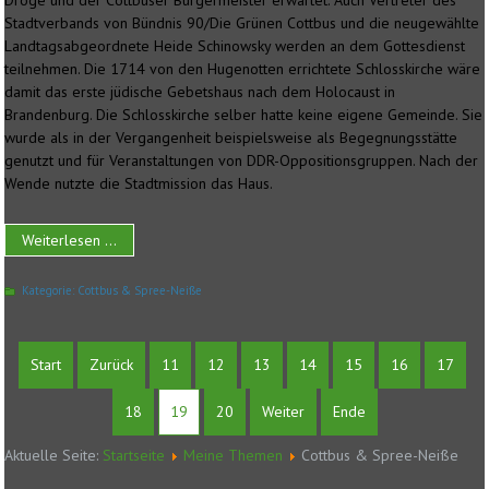
Dröge und der Cottbuser Bürgermeister erwartet. Auch Vertreter des
Stadtverbands von Bündnis 90/Die Grünen Cottbus und die neugewählte
Landtagsabgeordnete Heide Schinowsky werden an dem Gottesdienst
teilnehmen. Die 1714 von den Hugenotten errichtete Schlosskirche wäre
damit das erste jüdische Gebetshaus nach dem Holocaust in
Brandenburg. Die Schlosskirche selber hatte keine eigene Gemeinde. Sie
wurde als in der Vergangenheit beispielsweise als Begegnungsstätte
genutzt und für Veranstaltungen von DDR-Oppositionsgruppen. Nach der
Wende nutzte die Stadtmission das Haus.
Weiterlesen ...
Kategorie:
Cottbus & Spree-Neiße
Start
Zurück
11
12
13
14
15
16
17
18
19
20
Weiter
Ende
Aktuelle Seite:
Startseite
Meine Themen
Cottbus & Spree-Neiße