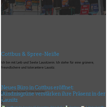
Cottbus & Spree-Neiße
Ich bin mit Leib und Seele Lausitzerin. Ich stehe für eine grünere,
freundlichere und tolerantere Lausitz.
Neues Büro in Cottbus eröffnet:
Heide spricht auf der Demo COTTBUS NAZIFREI
0
Bündnisgrüne verstärken ihre Präsenz in der
1
Lausitz
2