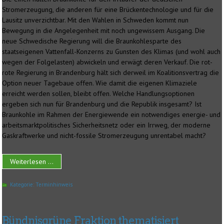
Stromerzeugung, die anderen für eine Brückentechnologie und für die
Lausitz unverzichtbar. Mit den Wahlen in Schweden kommt nun
Bewegung in die Angelegenheit mit noch ungewissem Ausgang. Die
neue Schwedische Regierung will die Braunkohlesparte des
staatseigenen Vattenfall-Konzerns zu Gunsten des Klimas (und wohl auch
wegen der Folgelasten) abwickeln und erwägt deren Verkauf. Die rot-
rote Regierung in Brandenburg hält sich derweil im Koalitionsvertrag die
Option neuer Tagebaue offen. Wie damit die eigenen Klimaziele
erreicht werden sollen, bleibt offen. Welche Handlungsoptionen
ergeben sich nun für Brandenburg und die Republik insgesamt? Ist
Braunkohle im Rahmen der Energiewende ein notwendiges energie- und
arbeitsmarktpolitisches Sicherheitsnetz oder ein Irrweg, der moderne
Gaskraftwerke und nicht-fossile Stromerzeugung unrentabel macht?
Weiterlesen ...
Kategorie:
Terminhinweis
Bündnisgrüne Fraktion thematisiert