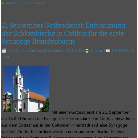
Kategorie:
Terminhinweis
21. September Gottesdienst: Entwidmung
der Schlosskirche in Cottbus für die erste
Synagoge Brandenburgs
Veröffentlicht: Samstag, 20. September 2014 20:33
|
Drucken
|
E-Mail
| Zugriffe:
8284
Mit einem Gottesdienst am 21. September
um 18.00 Uhr wird die Evangelische Schlosskirche in Cottbus entwidmet.
Aus dem Gotteshaus in der Cottbuser Innenstadt soll eine Synagoge
werden. Zu der Festlichkeit werden unter anderem Bischof Markus