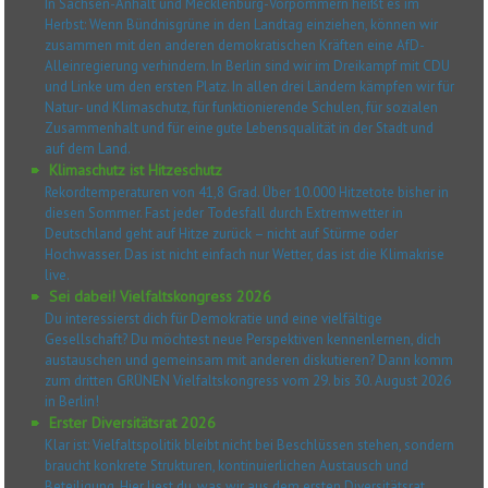
In Sachsen-Anhalt und Mecklenburg-Vorpommern heißt es im
Herbst: Wenn Bündnisgrüne in den Landtag einziehen, können wir
zusammen mit den anderen demokratischen Kräften eine AfD-
Alleinregierung verhindern. In Berlin sind wir im Dreikampf mit CDU
und Linke um den ersten Platz. In allen drei Ländern kämpfen wir für
Natur- und Klimaschutz, für funktionierende Schulen, für sozialen
Zusammenhalt und für eine gute Lebensqualität in der Stadt und
auf dem Land.
Klimaschutz ist Hitzeschutz
Rekordtemperaturen von 41,8 Grad. Über 10.000 Hitzetote bisher in
diesen Sommer. Fast jeder Todesfall durch Extremwetter in
Deutschland geht auf Hitze zurück – nicht auf Stürme oder
Hochwasser. Das ist nicht einfach nur Wetter, das ist die Klimakrise
live.
Sei dabei! Vielfaltskongress 2026
Du interessierst dich für Demokratie und eine vielfältige
Gesellschaft? Du möchtest neue Perspektiven kennenlernen, dich
austauschen und gemeinsam mit anderen diskutieren? Dann komm
zum dritten GRÜNEN Vielfaltskongress vom 29. bis 30. August 2026
in Berlin!
Erster Diversitätsrat 2026
Klar ist: Vielfaltspolitik bleibt nicht bei Beschlüssen stehen, sondern
braucht konkrete Strukturen, kontinuierlichen Austausch und
Beteiligung. Hier liest du, was wir aus dem ersten Diversitätsrat