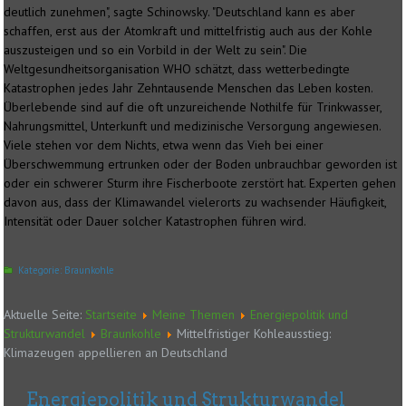
deutlich zunehmen", sagte Schinowsky. "Deutschland kann es aber
schaffen, erst aus der Atomkraft und mittelfristig auch aus der Kohle
auszusteigen und so ein Vorbild in der Welt zu sein". Die
Weltgesundheitsorganisation WHO schätzt, dass wetterbedingte
Katastrophen jedes Jahr Zehntausende Menschen das Leben kosten.
Überlebende sind auf die oft unzureichende Nothilfe für Trinkwasser,
Nahrungsmittel, Unterkunft und medizinische Versorgung angewiesen.
Viele stehen vor dem Nichts, etwa wenn das Vieh bei einer
Überschwemmung ertrunken oder der Boden unbrauchbar geworden ist
oder ein schwerer Sturm ihre Fischerboote zerstört hat. Experten gehen
davon aus, dass der Klimawandel vielerorts zu wachsender Häufigkeit,
Intensität oder Dauer solcher Katastrophen führen wird.
Kategorie:
Braunkohle
Aktuelle Seite:
Startseite
Meine Themen
Energiepolitik und
Strukturwandel
Braunkohle
Mittelfristiger Kohleausstieg:
Klimazeugen appellieren an Deutschland
Energiepolitik und Strukturwandel