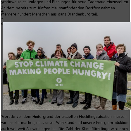
schrittweise stillzulegen und Planungen für neue Tagebaue einzustellen.
3
An dem bereits zum fünften Mal stattfindenden Dorffest nahmen
4
mehrere hundert Menschen aus ganz Brandenburg teil.
5
6
"Gerade vor dem Hintergrund der aktuellen Flüchtlingssituation, müssen
wir uns klarmachen, dass unser Wohlstand und unsere Energieproduktion
auch weltweit Auswirkungen hat. Die Zahl der Klimaflüchtlinge wird noch