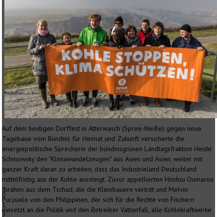
Auf dem heutigen Dorffest in Atterwasch (Spree-Neiße) gegen neue
Tagebaue vom Bündnis für Heimat und Zukunft versicherte die
energiepolitische Sprecherin der bündnisgrünen Landtagsfraktion Heide
Schinowsky den "Klimawandelzeugen" aus Asien und Asien, weiter mit
ganzer Kraft daran zu arbeiten, dass das Industrieland Deutschland
mittelfristig aus der Kohle aussteigt. Zuvor appellierten Hindou Oumarou
Ibrahim aus dem Tschad, die die Kleinbauern vertritt und Melvin
0
Purzuelo von den Philippinen, der sich für die Rechte von Fischern
1
einsetzt an die Politik und den Betreiber Vattenfall, alle Kohlekraftwerke
2