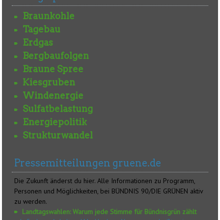
Braunkohle
Tagebau
Erdgas
Bergbaufolgen
Braune Spree
Kiesgruben
Windenergie
Sulfatbelastung
Energiepolitik
Strukturwandel
Pressemitteilungen gruene.de
Die Zukunft änderst du hier. Alle Informationen zu Programm,
Personen und Möglichkeiten, bei BÜNDNIS 90/DIE GRÜNEN aktiv
zu werden.
Landtagswahlen: Warum jede Stimme für Bündnisgrün zählt