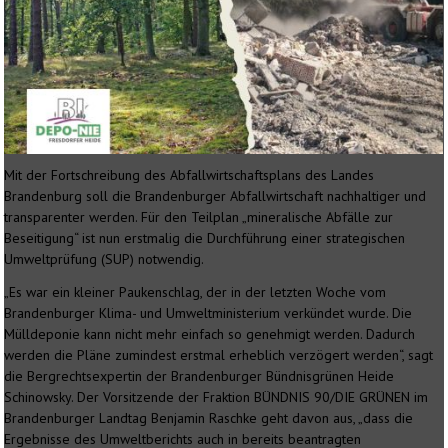
Mit der Fortschreibung des Abfallwirtschaftsplans des Landes
Brandenburg soll die Brandenburger Abfallwirtschaft nachhaltiger und
transparenter werden. Für den Teilplan „mineralische Abfälle zur
Beseitigung“ ist nun erstmalig die Durchführung einer strategischen
Umweltprüfung (SUP) notwendig.
„Es war ein kleiner Paukenschlag, der in der letzten Woche vom
Brandenburger Klima- und Umweltministerium verkündet wurde. Die
Mülldeponie kann nicht mehr einfach so genehmigt werden. Dadurch
werden die Pläne zumindest erstmal erheblich verzögert werden“, sagt
die Bergrechtsexpertin der Brandenburger Bündnisgrünen Heide
Schinowsky. Der Vorsitzende der Fraktion BÜNDNIS 90/DIE GRÜNEN im
Brandenburger Landtag Benjamin Raschke geht davon aus, „dass die
Ergebnisse des Umweltberichts auch in bereits beantragten