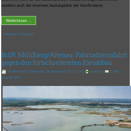
sondern auch die enormen Ausbaupläne der Kiesförderer.
Weiterlesen ...
Kategorie:
Kiesgruben
16.09. Mühlberg/Altenau: Fahrradsternfahrt
gegen den fortschreitenden Kiesabbau
Veröffentlicht: Donnerstag, 14. September 2017 15:37
|
Drucken
|
E-Mail
|
Zugriffe: 8471