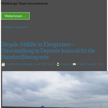
Mühlberger Raum konzentrieren.
Weiterlesen ...
Kategorie:
Kiesgruben
Illegale Abfälle in Kiesgruben –
Umwandlung in Deponie kann nicht die
Standardlösung sein
Veröffentlicht: Montag, 22. Mai 2017 10:45
|
Drucken
|
E-Mail
| Zugriffe: 7692