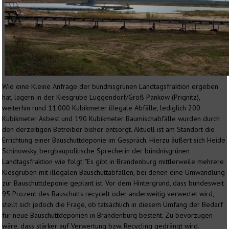
Wie eine Kleine Anfrage der bündnisgrünen Landtagsfraktion ergeben
hat, lagern in der Kiesgrube Luggendorf/Groß Pankow (Prignitz),
weiterhin rund 11.000 Kubikmeter illegale Abfälle, lediglich 200
Kubikmeter Asbest und 190 Kubikmeter Baumischabfälle wurden durch
den derzeitigen Betreiber bisher entsorgt. Aktuell ist am Standort die
Errichtung einer Bauschuttdeponie im Gespräch. Hierzu äußert sich Heide
Schinowsky, bergbaupolitische Sprecherin der bündnisgrünen
Landtagsfraktion wie folgt: "Es gibt in Brandenburg mittlerweile mehrere
Kiesgruben mit illegalen Bauschuttabfällen, bei denen eine Umwandlung
zur Bauschuttdeponie geplant ist. Vor dem Hintergrund, dass bundesweit
95 Prozent des Bauschutts recycelt oder anderweitig verwertet wird,
stellt sich jedoch die Frage, ob tatsächlich in diesem Umfang der Bedarf
für neue Bauschuttdeponien in Brandenburg besteht. Zu bevorzugen
wäre, dass stärker auf Verwertung bzw. Recycling gedrängt wird.