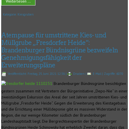
Weiterlesen ...
Kategorie:
Kiesgruben
Atempause für umstrittene Kies- und
Müllgrube „Fresdorfer Heide“:
Brandenburger Bündnisgrüne bezweifeln
Genehmigungsfähigkeit der
Erweiterungspläne
Veröffentlicht: Freitag, 25. Juni 2021 12:38
|
Drucken
|
E-Mail
| Zugriffe: 6070
Brandenburger Bündnisgrüne besichtigten
gestern zusammen mit Vertretern der Bürgerinitiative „Depo-Nie“ in einer
zweistündigen Exkursion das Areal der seit Jahren umstrittenen Kies- und
Müllgrube „Fresdorfer Heide“. Gegen die Erweiterung des Kiestagebaus
und die Errichtung einer Mülldeponie gibt es massiven Widerstand in der
Region, die nur wenige Kilometer südlich der Brandenburger
Landeshauptstadt liegt. Die Bergrechtsexpertin der Brandenburger
Bündnisgrünen Heide Schinowsky hat erheblich Zweifel daran, dass das