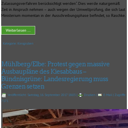
Zulassungsverfahren berücksichtigt werden“. Dies werde naturgemäß
Zeit in Anspruch nehmen – auch wegen der Umweltprüfung, die sich laut
Ministerium momentan in der Ausschreibungsphase befindet, so Raschke.
Weiterlesen ...
Kategorie:
Kiesgruben
Mühlberg/Elbe: Protest gegen massive
Ausbaupläne des Kiesabbaus –
Bündnisgrüne: Landesregierung muss
Grenzen setzen
Veröffentlicht: Samstag, 16. September 2017 18:03
|
Drucken
|
E-Mail
| Zugriffe:
7171