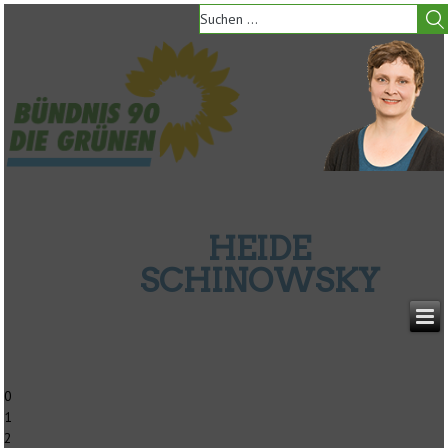
HEIDE
SCHINOWSKY
0
1
2