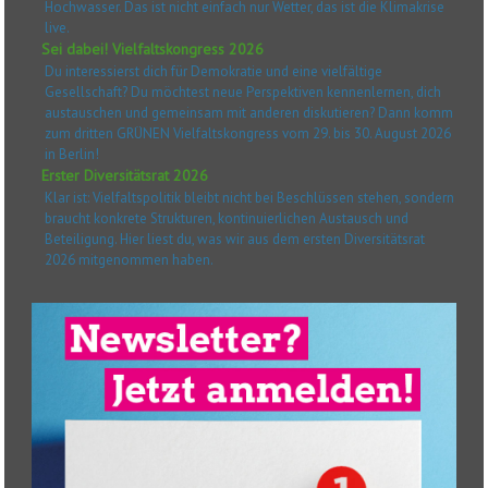
Hochwasser. Das ist nicht einfach nur Wetter, das ist die Klimakrise
live.
Sei dabei! Vielfaltskongress 2026
Du interessierst dich für Demokratie und eine vielfältige
Gesellschaft? Du möchtest neue Perspektiven kennenlernen, dich
austauschen und gemeinsam mit anderen diskutieren? Dann komm
zum dritten GRÜNEN Vielfaltskongress vom 29. bis 30. August 2026
in Berlin!
Erster Diversitätsrat 2026
Klar ist: Vielfaltspolitik bleibt nicht bei Beschlüssen stehen, sondern
braucht konkrete Strukturen, kontinuierlichen Austausch und
Beteiligung. Hier liest du, was wir aus dem ersten Diversitätsrat
2026 mitgenommen haben.