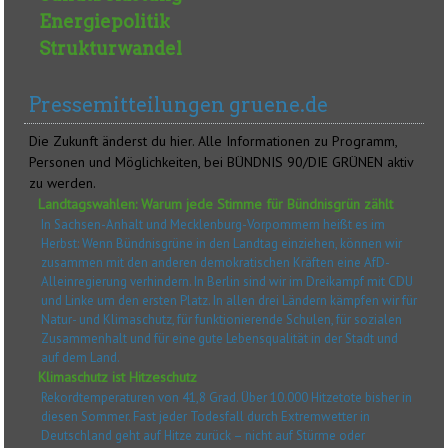
Energiepolitik
Strukturwandel
Pressemitteilungen gruene.de
Die Zukunft änderst du hier. Alle Informationen zu Programm,
Personen und Möglichkeiten, bei BÜNDNIS 90/DIE GRÜNEN aktiv
zu werden.
Landtagswahlen: Warum jede Stimme für Bündnisgrün zählt
In Sachsen-Anhalt und Mecklenburg-Vorpommern heißt es im
Herbst: Wenn Bündnisgrüne in den Landtag einziehen, können wir
zusammen mit den anderen demokratischen Kräften eine AfD-
Alleinregierung verhindern. In Berlin sind wir im Dreikampf mit CDU
und Linke um den ersten Platz. In allen drei Ländern kämpfen wir für
Natur- und Klimaschutz, für funktionierende Schulen, für sozialen
Zusammenhalt und für eine gute Lebensqualität in der Stadt und
auf dem Land.
Klimaschutz ist Hitzeschutz
Rekordtemperaturen von 41,8 Grad. Über 10.000 Hitzetote bisher in
diesen Sommer. Fast jeder Todesfall durch Extremwetter in
Deutschland geht auf Hitze zurück – nicht auf Stürme oder