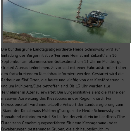
Die bündnisgrüne Landtagsabgeordnete Heide Schinowsky wird auf
Einladung der Bürgerinitiative "Für eine Heimat mit Zukunft" am 16.
September am ökumenischen Gottesdienst um 13 Uhr im Mühlberger
Ortsteil Altenau teilnehmen. Zuvor soll mit einer Fahrradsternfahrt über
den fortschreitenden Kiesabbau informiert werden. Gestartet wird die
Radtour an fünf Orten, die heute und künftig von der Kiesförderung in
und um Mühlberg/Elbe betroffen sind. Bis 13 Uhr werden alle
Teilnehmer in Altenau erwartet. Die Bürgerinitiative sieht die Pläne der
massiven Ausweitung des Kiesabbaus in der Region kritisch. Für
Diskussionsstoff wird eine aktuelle Antwort der Landesregierung zum
„Stand der Kiesabbaus Mühlberg“ sorgen, die Heide Schinowsky am
Sonnabend mitbringen wird. So laufen derzeit allein im Landkreis Elbe-
Elster zehn Genehmigungsverfahren für neue Kiestagebaue- oder
Erweiterungen bestehender Gruben, die sich hauptsächlich im