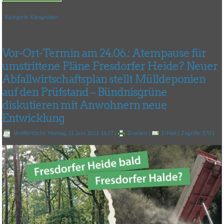
Kategorie:
Kiesgruben
Vor-Ort-Termin am 24.06.: Atempause für
umstrittene Pläne Fresdorfer Heide? Neuer
Abfallwirtschaftsplan stellt Mülldeponien
auf den Prüfstand – Bündnisgrüne
diskutieren mit Anwohnern neue
Entwicklung
Veröffentlicht: Montag, 21. Juni 2021 16:27
|
Drucken
|
E-Mail
| Zugriffe: 5701