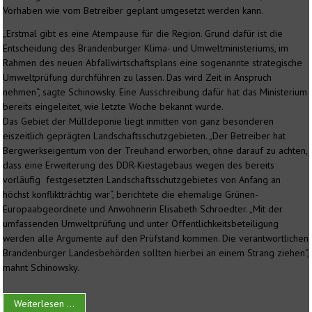
Vorhaben wie vom Betreiber geplant umgesetzt werden kann.
„Erstmal gibt es eine Atempause für die Region. Grund dafür ist die
Entscheidung des Brandenburger Klima- und Umweltministeriums, im
Rahmen des neuen Abfallwirtschaftsplans eine sogenannte strategische
Umweltprüfung durchführen zu lassen. Das wird Zeit in Anspruch
nehmen“, sagte Schinowsky. Eine Ausschreibung dafür hat das Ministerium
bereits eingeleitet, wie letzte Woche bekannt wurde.
Das Gebiet der Mülldeponie liegt inmitten von ganz besonderen
eiszeitlich geprägten Landschaftsschutzgebieten. „Der Betreiber hat
Bergwerkseigentum von der Treuhand erworben, ohne darauf zu achten,
dass eine Erweiterung des DDR-Kiestagebaus wegen des bereits
vorläufig festgesetzten Landschaftsschutzgebietes von Anfang an
höchst konfliktträchtig war“, berichtete die ehemalige Grünen-
Europaabgeordnete und Anwohnerin Elisabeth Schroedter. „Mit der
umfassenden Umweltprüfung und unter Öffentlichkeitsbeteiligung
werden alle Argumente auf den Prüfstand kommen. Die verantwortlichen
Brandenburger Landesbehörden sollten hierbei an einem Strang ziehen“,
mahnt Schinowsky.
Weiterlesen ...