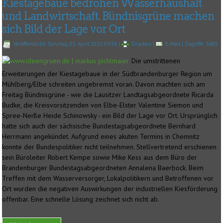
Kiestagebaue bedrohen Wasserhaushalt
und Landwirtschaft. Bündnisgrüne machen
sich Bild der Lage vor Ort
Veröffentlicht: Sonntag, 03. April 2022 09:38
|
Drucken
|
E-Mail
| Zugriffe: 5605
Die umstrittenen
Erweiterungen der Kiestagebaue in der Südbrandenburger Region um
Mühlberg/Elbe schreiten ungebremst voran. Davon machten sich am
Freitag Bündnisgrüne - wie die Lausitzer Landtagsabgeordnete Ricarda
Budke, die Kreisvorsitzenden von Elbe-Elster Valentine Siemon und
Spree-Neiße Heide Schinowsky - ein Bild der Lage vor Ort. Ursprünglich
hatte sich auch der sächsische Bundestagsabgeordnete Bernhard
Herrmann angekündet. Aufgrund eines akuten Termins in Chemnitz
konnte der Bundespolitiker nicht teilnehmen. Stellvertretend erschienen
sein Büroleiter Robert Kempe sowie Mike Kess aus dem Büro der
Brandenburger Bundestagsabgeordneten Annalena Baerbock. Beim
Treffen mit dem Wasserversorger, Lokalpolitikern und Betroffenen vor
Ort wurden die negativen Auswirkungen der industriellen Kiesförderung
offenbar. Eine schnelle Lösung zeichnet sich nicht ab.