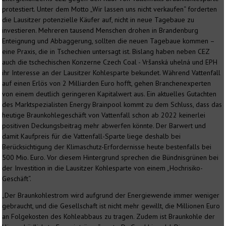
protestiert. Unter dem Motto „Wir lassen uns nicht verkaufen“ forderten
die Lausitzer potenzielle Käufer auf, nicht in neue Tagebaue zu
investieren. Mehreren tausend Menschen drohen in Brandenburg
Enteignung und Abbaggerung, sollten die neuen Tagebaue kommen –
eine Praxis, die in Tschechien untersagt ist. Bislang haben neben CEZ
auch die tschechischen Konzerne Czech Coal - Vršanská uhelná und EPH
ihr Interesse an der Lausitzer Kohlesparte bekundet. Während Vattenfall
auf einen Erlös von 2 Milliarden Euro hofft, gehen Branchenexperten
von einem deutlich geringeren Kapitalwert aus. Ein aktuelles Gutachten
des Marktspezialisten Energy Brainpool kommt zu dem Schluss, dass das
heutige Braunkohlegeschäft von Vattenfall schon ab 2022 keinerlei
positiven Deckungsbeitrag mehr abwerfen könnte. Der Barwert und
damit Kaufpreis für die Vattenfall-Sparte liege deshalb bei
Berücksichtigung der Klimaschutz-Erfordernisse heute bestenfalls bei
500 Mio. Euro. Vor diesem Hintergrund sprechen die Bündnisgrünen bei
der Investition in die Lausitzer Kohlesparte von einem „Hochrisiko-
Geschäft“.
„Der Braunkohlestrom wird aufgrund der Energiewende immer weniger
gebraucht, und die Gesellschaft ist nicht mehr gewillt, die Millionen Euro
an Folgekosten des Kohleabbaus zu tragen. Zudem ist Braunkohle der