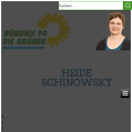
HEIDE
SCHINOWSKY
0
1
2