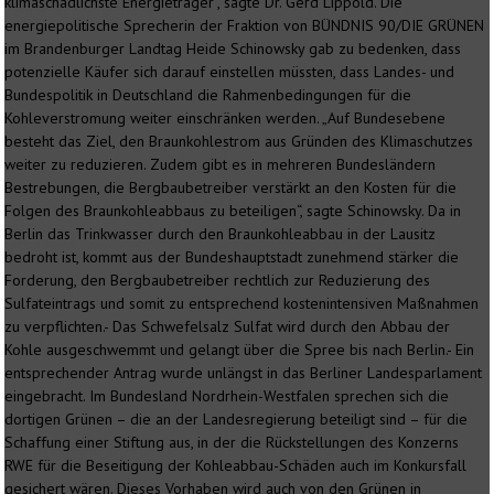
klimaschädlichste Energieträger“, sagte Dr. Gerd Lippold. Die
energiepolitische Sprecherin der Fraktion von BÜNDNIS 90/DIE GRÜNEN
im Brandenburger Landtag Heide Schinowsky gab zu bedenken, dass
potenzielle Käufer sich darauf einstellen müssten, dass Landes- und
Bundespolitik in Deutschland die Rahmenbedingungen für die
Kohleverstromung weiter einschränken werden. „Auf Bundesebene
besteht das Ziel, den Braunkohlestrom aus Gründen des Klimaschutzes
weiter zu reduzieren. Zudem gibt es in mehreren Bundesländern
Bestrebungen, die Bergbaubetreiber verstärkt an den Kosten für die
Folgen des Braunkohleabbaus zu beteiligen“, sagte Schinowsky. Da in
Berlin das Trinkwasser durch den Braunkohleabbau in der Lausitz
bedroht ist, kommt aus der Bundeshauptstadt zunehmend stärker die
Forderung, den Bergbaubetreiber rechtlich zur Reduzierung des
Sulfateintrags und somit zu entsprechend kostenintensiven Maßnahmen
zu verpflichten.- Das Schwefelsalz Sulfat wird durch den Abbau der
Kohle ausgeschwemmt und gelangt über die Spree bis nach Berlin.- Ein
entsprechender Antrag wurde unlängst in das Berliner Landesparlament
eingebracht. Im Bundesland Nordrhein-Westfalen sprechen sich die
dortigen Grünen – die an der Landesregierung beteiligt sind – für die
Schaffung einer Stiftung aus, in der die Rückstellungen des Konzerns
RWE für die Beseitigung der Kohleabbau-Schäden auch im Konkursfall
gesichert wären. Dieses Vorhaben wird auch von den Grünen in