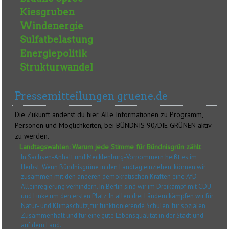
Kiesgruben
Windenergie
Sulfatbelastung
Energiepolitik
Strukturwandel
Pressemitteilungen gruene.de
Die Zukunft änderst du hier. Alle Informationen zu Programm,
Personen und Möglichkeiten, bei BÜNDNIS 90/DIE GRÜNEN aktiv
zu werden.
Landtagswahlen: Warum jede Stimme für Bündnisgrün zählt
In Sachsen-Anhalt und Mecklenburg-Vorpommern heißt es im
Herbst: Wenn Bündnisgrüne in den Landtag einziehen, können wir
zusammen mit den anderen demokratischen Kräften eine AfD-
Alleinregierung verhindern. In Berlin sind wir im Dreikampf mit CDU
und Linke um den ersten Platz. In allen drei Ländern kämpfen wir für
Natur- und Klimaschutz, für funktionierende Schulen, für sozialen
Zusammenhalt und für eine gute Lebensqualität in der Stadt und
auf dem Land.