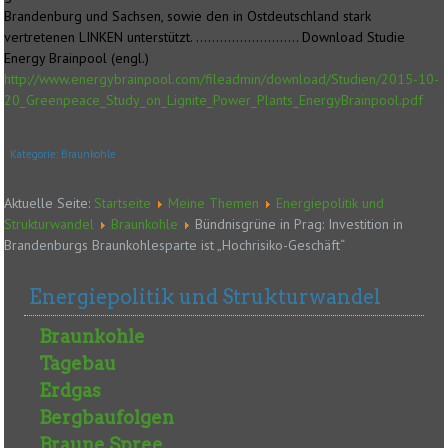
Brandenburg und Sachsen, sowie den in Ostdeutschland stark
vertretenen LINKEN unterstützt. …………………….. Download Studie
Energy Brainpool (engl.)
http://www.energybrainpool.com/fileadmin/download/Studien/2015-10-
20_Greenpeace_Study_on_Lignite_Power_Plants_EnergyBrainpool.pdf
Kategorie:
Braunkohle
Aktuelle Seite:
Startseite
Meine Themen
Energiepolitik und
Strukturwandel
Braunkohle
Bündnisgrüne in Prag: Investition in
Brandenburgs Braunkohlesparte ist „Hochrisiko-Geschäft“
Energiepolitik und Strukturwandel
Braunkohle
Tagebau
Erdgas
Bergbaufolgen
Braune Spree