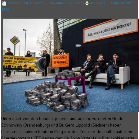
Veröffentlicht: Mittwoch, 25. November 2015 13:07
|
Drucken
|
E-Mail
| Zugriffe:
5328
Unterstützt von den bündnisgrünen Landtagsabgeordneten Heide
Schinowsky (Brandenburg) und Dr. Gerd Lippold (Sachsen) haben
Lausitzer Initiativen heute in Prag vor der Zentrale des halbstaatlichen
Energiekonzerns CEZ gegen den Kauf von Vattenfalls Braunkohlesparte