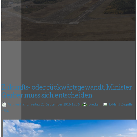
Zukunfts- oder rückwärtsgewandt, Minister
Gerber muss sich entscheiden
Veröffentlicht: Freitag, 23. September 2016 15:36
|
Drucken
|
E-Mail
| Zugriffe:
4888