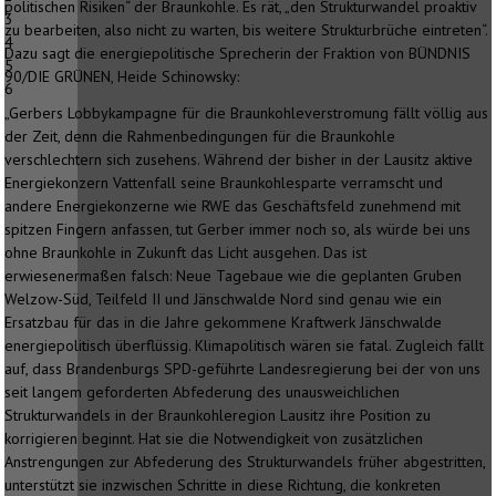
politischen Risiken“ der Braunkohle. Es rät, „den Strukturwandel proaktiv
3
zu bearbeiten, also nicht zu warten, bis weitere Strukturbrüche eintreten“.
4
Dazu sagt die energiepolitische Sprecherin der Fraktion von BÜNDNIS
5
90/DIE GRÜNEN, Heide Schinowsky:
6
„Gerbers Lobbykampagne für die Braunkohleverstromung fällt völlig aus
der Zeit, denn die Rahmenbedingungen für die Braunkohle
verschlechtern sich zusehens. Während der bisher in der Lausitz aktive
Energiekonzern Vattenfall seine Braunkohlesparte verramscht und
andere Energiekonzerne wie RWE das Geschäftsfeld zunehmend mit
spitzen Fingern anfassen, tut Gerber immer noch so, als würde bei uns
ohne Braunkohle in Zukunft das Licht ausgehen. Das ist
erwiesenermaßen falsch: Neue Tagebaue wie die geplanten Gruben
Welzow-Süd, Teilfeld II und Jänschwalde Nord sind genau wie ein
Ersatzbau für das in die Jahre gekommene Kraftwerk Jänschwalde
energiepolitisch überflüssig. Klimapolitisch wären sie fatal. Zugleich fällt
auf, dass Brandenburgs SPD-geführte Landesregierung bei der von uns
seit langem geforderten Abfederung des unausweichlichen
Strukturwandels in der Braunkohleregion Lausitz ihre Position zu
korrigieren beginnt. Hat sie die Notwendigkeit von zusätzlichen
Anstrengungen zur Abfederung des Strukturwandels früher abgestritten,
unterstützt sie inzwischen Schritte in diese Richtung, die konkreten