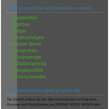
Energiepolitik und Strukturwandel
Braunkohle
Tagebau
Erdgas
Bergbaufolgen
Braune Spree
Kiesgruben
Windenergie
Sulfatbelastung
Energiepolitik
Strukturwandel
Pressemitteilungen gruene.de
Die Zukunft änderst du hier. Alle Informationen zu Programm,
Personen und Möglichkeiten, bei BÜNDNIS 90/DIE GRÜNEN aktiv