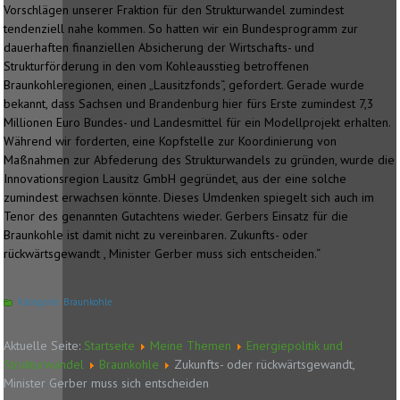
Vorschlägen unserer Fraktion für den Strukturwandel zumindest
tendenziell nahe kommen. So hatten wir ein Bundesprogramm zur
dauerhaften finanziellen Absicherung der Wirtschafts- und
Strukturförderung in den vom Kohleausstieg betroffenen
Braunkohleregionen, einen „Lausitzfonds“, gefordert. Gerade wurde
bekannt, dass Sachsen und Brandenburg hier fürs Erste zumindest 7,3
Millionen Euro Bundes- und Landesmittel für ein Modellprojekt erhalten.
Während wir forderten, eine Kopfstelle zur Koordinierung von
Maßnahmen zur Abfederung des Strukturwandels zu gründen, wurde die
Innovationsregion Lausitz GmbH gegründet, aus der eine solche
zumindest erwachsen könnte. Dieses Umdenken spiegelt sich auch im
Tenor des genannten Gutachtens wieder. Gerbers Einsatz für die
Braunkohle ist damit nicht zu vereinbaren. Zukunfts- oder
rückwärtsgewandt , Minister Gerber muss sich entscheiden.“
Kategorie:
Braunkohle
Aktuelle Seite:
Startseite
Meine Themen
Energiepolitik und
Strukturwandel
Braunkohle
Zukunfts- oder rückwärtsgewandt,
Minister Gerber muss sich entscheiden