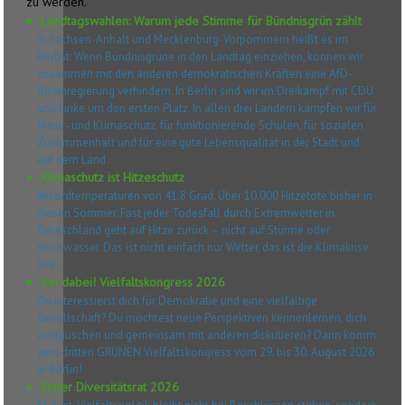
zu werden.
Landtagswahlen: Warum jede Stimme für Bündnisgrün zählt
In Sachsen-Anhalt und Mecklenburg-Vorpommern heißt es im
Herbst: Wenn Bündnisgrüne in den Landtag einziehen, können wir
zusammen mit den anderen demokratischen Kräften eine AfD-
Alleinregierung verhindern. In Berlin sind wir im Dreikampf mit CDU
und Linke um den ersten Platz. In allen drei Ländern kämpfen wir für
Natur- und Klimaschutz, für funktionierende Schulen, für sozialen
Zusammenhalt und für eine gute Lebensqualität in der Stadt und
auf dem Land.
Klimaschutz ist Hitzeschutz
Rekordtemperaturen von 41,8 Grad. Über 10.000 Hitzetote bisher in
diesen Sommer. Fast jeder Todesfall durch Extremwetter in
Deutschland geht auf Hitze zurück – nicht auf Stürme oder
Hochwasser. Das ist nicht einfach nur Wetter, das ist die Klimakrise
live.
Sei dabei! Vielfaltskongress 2026
Du interessierst dich für Demokratie und eine vielfältige
Gesellschaft? Du möchtest neue Perspektiven kennenlernen, dich
austauschen und gemeinsam mit anderen diskutieren? Dann komm
zum dritten GRÜNEN Vielfaltskongress vom 29. bis 30. August 2026
in Berlin!
Erster Diversitätsrat 2026