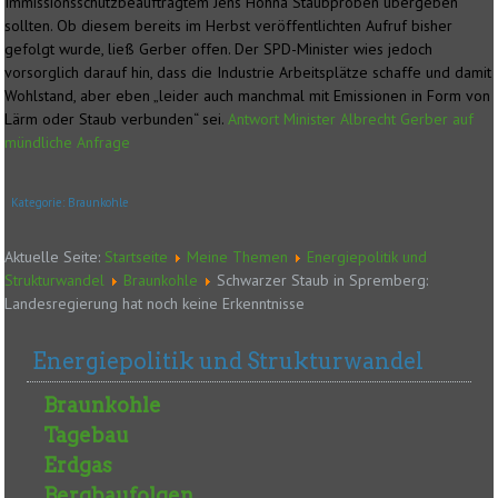
Immissionsschutzbeauftragtem Jens Höhna Staubproben übergeben
sollten. Ob diesem bereits im Herbst veröffentlichten Aufruf bisher
gefolgt wurde, ließ Gerber offen. Der SPD-Minister wies jedoch
vorsorglich darauf hin, dass die Industrie Arbeitsplätze schaffe und damit
Wohlstand, aber eben „leider auch manchmal mit Emissionen in Form von
Lärm oder Staub verbunden“ sei.
Antwort Minister Albrecht Gerber auf
mündliche Anfrage
Kategorie:
Braunkohle
Aktuelle Seite:
Startseite
Meine Themen
Energiepolitik und
Strukturwandel
Braunkohle
Schwarzer Staub in Spremberg:
Landesregierung hat noch keine Erkenntnisse
Energiepolitik und Strukturwandel
Braunkohle
Tagebau
Erdgas
Bergbaufolgen