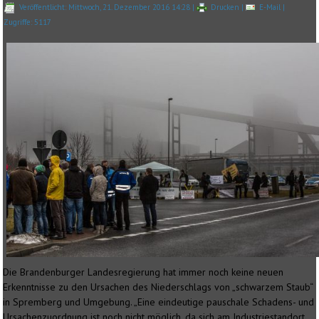
Veröffentlicht: Mittwoch, 21. Dezember 2016 14:28
|
Drucken
|
E-Mail
|
Zugriffe: 5117
Die Brandenburger Landesregierung hat immer noch keine neuen
Erkenntnisse zu den Ursachen des Niederschlags von „schwarzem Staub“
in Spremberg und Umgebung. „Eine eindeutige pauschale Schadens- und
Ursachenzuordnung ist noch nicht möglich, da sich am Industriestandort