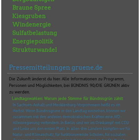
Braune Spree
Kiesgruben
Windenergie
Sulfatbelastung
Energiepolitik
Strukturwandel
Pressemitteilungen gruene.de
Die Zukunft änderst du hier. Alle Informationen zu Programm,
Personen und Möglichkeiten, bei BÜNDNIS 90/DIE GRÜNEN aktiv
zu werden.
Landtagswahlen: Warum jede Stimme für Bündnisgrün zählt
In Sachsen-Anhalt und Mecklenburg-Vorpommern heißt es im
Herbst: Wenn Bündnisgrüne in den Landtag einziehen, können wir
zusammen mit den anderen demokratischen Kräften eine AfD-
Alleinregierung verhindern. In Berlin sind wir im Dreikampf mit CDU
und Linke um den ersten Platz. In allen drei Ländern kämpfen wir für
Natur- und Klimaschutz, für funktionierende Schulen, für sozialen