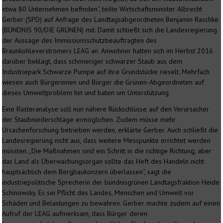
etwa 80 Unternehmen befinden“, teilte Wirtschaftsminister Albrecht
Gerber (SPD) auf Anfrage des Landtagsabgeordneten Benjamin Raschke
(BÜNDNIS 90/DIE GRÜNEN) mit. Damit schließt sich die Landesregierung
der Aussage des Immissionsschutzbeauftragten des
Braunkohleverstromers LEAG an. Anwohner hatten sich im Herbst 2016
darüber beklagt, dass schmieriger schwarzer Staub aus dem
Industriepark Schwarze Pumpe auf ihre Grundstücke rieselt. Mehrfach
wiesen auch Bürgerinnen und Bürger die Grünen-Abgeordneten auf
dieses Umweltproblem hin und baten um Unterstützung.
Eine Rasteranalyse soll nun nähere Rückschlüsse auf den Verursacher
der Staubniederschläge ermöglichen. Zudem müsse mehr
Ursachenforschung betrieben werden, erklärte Gerber. Auch schließt die
Landesregierung nicht aus, dass weitere Messpunkte errichtet werden
müssten. „Die Maßnahmen sind ein Schritt in die richtige Richtung, aber
das Land als Überwachungsorgan sollte das Heft des Handeln nicht
hauptsächlich dem Bergbaukonzern überlassen“, sagt die
industriepolitische Sprecherin der bündnisgrünen Landtagsfraktion Heide
Schinowsky. Es sei Pflicht des Landes, Menschen und Umwelt vor
Schäden und Belastungen zu bewahren. Gerber machte zudem auf einen
Aufruf der LEAG aufmerksam, dass Bürger deren