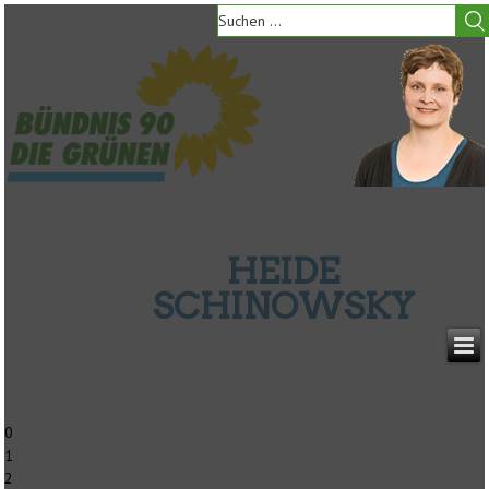
HEIDE
SCHINOWSKY
0
1
2