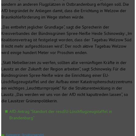
sondern an anderen Flugplätzen in Ostbrandenburg erfolgen soll. Die
AfD begründet ihr Anliegen damit, dass die Errichtung in Welzow der
Braunkohleförderung im Wege stehen würde.
„Das entbehrt jeglicher Grundlage“, sagt die Sprecherin der
Kreisverbandes der Bündnisgrünen Spree-Neiße Heide Schinowsky: „Im
Koalitionsvertrag ist festgelegt worden, dass der Tagebau Welzow Süd
II nicht mehr aufgeschlossen wird“. Der noch aktive Tagebau Welzow
wird einige hundert Meter vor Proschim enden.
„Statt Nebelkerzen zu werfen, sollten alle vernünftigen Kräfte in der
Lausitz an der Zukunft der Region arbeiten“, sagt Schinowsky. Für die
Bündnisgrünen Spree-Neiße wäre die Einrichtung einer EU-
Löschflugzeugstaffel und der Aufbau einer Katastrophenschutzzentrums
ein wichtiges „Leuchtturmprojekt“ für die Strukturentwicklung in der
Lausitz. „Das werden wir uns von der AfD nicht kaputtreden lassen“, so
die Lausitzer Grünenpolitikerin.
AfD-Antrag "Standort der rescEU-Löschflugzeugstaffel in
Brandenburg"
Kategorie:
Strukturwandel