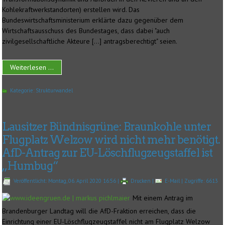
Kohlekraftwerkstandorten) erstellen wird. Das
Bundeswirtschaftsministerium erklärte dazu gegenüber dem
Wirtschaftsausschuss des Bundestages, dass dabei "auch
zivilgesellschaftliche Akteure [...] antragsberechtigt" seien.
Weiterlesen ...
Kategorie:
Strukturwandel
Lausitzer Bündnisgrüne: Braunkohle unter
Flugplatz Welzow wird nicht mehr benötigt.
AfD-Antrag zur EU-Löschflugzeugstaffel ist
„Humbug“
Veröffentlicht: Montag, 06. April 2020 16:56
|
Drucken
|
E-Mail
| Zugriffe: 6613
Mit einem Antrag im
Brandenburger Landtag will die AfD-Fraktion erreichen, dass die
Einrichtung einer EU-Löschflugzeugstaffel nicht am Flugplatz Welzow