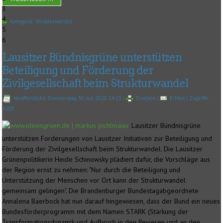
3
4
Kategorie:
Strukturwandel
5
6
Lausitzer Bündnisgrüne unterstützen
Beteiligung und Förderung der
Zivilgesellschaft beim Strukturwandel
Veröffentlicht: Donnerstag, 30. Juli 2020 14:23
|
Drucken
|
E-Mail
| Zugriffe:
6205
Lausitzer Bündnisgrüne
unterstützen Forderungen von Lausitzer Initiativen zur Beteiligung und
Förderung der Zivilgesellschaft beim Strukturwandel. Die Lausitzer
Grünenpolitikerin Heide Schinowsky plädiert dafür, die Vorschläge aus
der Region ernst zu nehmen: "Nur durch die Beteiligung und
Unterstützung der Menschen vor Ort kann der Strukturwandel
gemeinsam gelingen". Die Brandenburger Bundestagabgeordnete
Annalena Baerbock hat nun darauf hingewiesen, dass der Bund ein neues
Bundesförderprogramm mit dem Namen STARK (Stärkung der
Transformationsdynamik und Aufbruch in den Revieren und an den