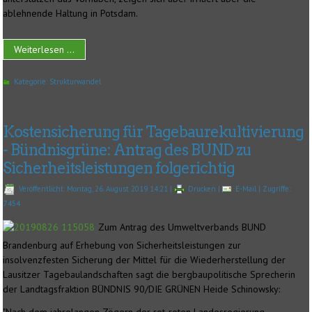
ablehnende Haltung in Potsdam.
Weiterlesen ...
Kategorie:
Strukturwandel
Kostensicherung für Tagebaurekultivierung
- Bündnisgrüne: Antrag des BUND zu
Sicherheitsleistungen folgerichtig
Veröffentlicht: Montag, 26. August 2019 14:21
|
Drucken
|
E-Mail
| Zugriffe:
7454
Zum Antrag des Umweltverbands BUND
Brandenburg auf Erhebung von Sicherheitsleistungen zur
insolvenzfesten Sicherung der Mittel für die Wiederherstellung der
Lausitzer Tagebaulandschaften sagt die bergbaupolitische Sprecherin
der Landtagsfraktion BÜNDNIS 90/DIE GRÜNEN Heide Schinowsky: