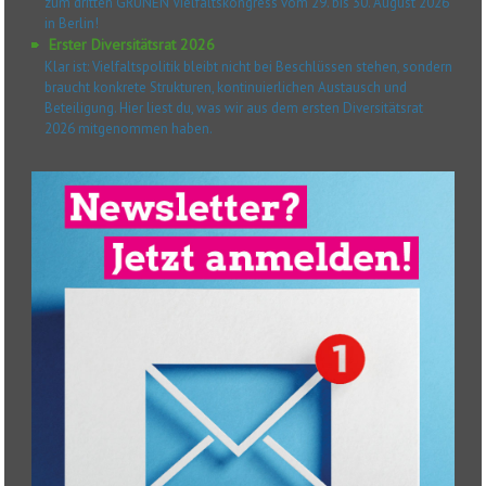
zum dritten GRÜNEN Vielfaltskongress vom 29. bis 30. August 2026
in Berlin!
Erster Diversitätsrat 2026
Klar ist: Vielfaltspolitik bleibt nicht bei Beschlüssen stehen, sondern
braucht konkrete Strukturen, kontinuierlichen Austausch und
Beteiligung. Hier liest du, was wir aus dem ersten Diversitätsrat
2026 mitgenommen haben.