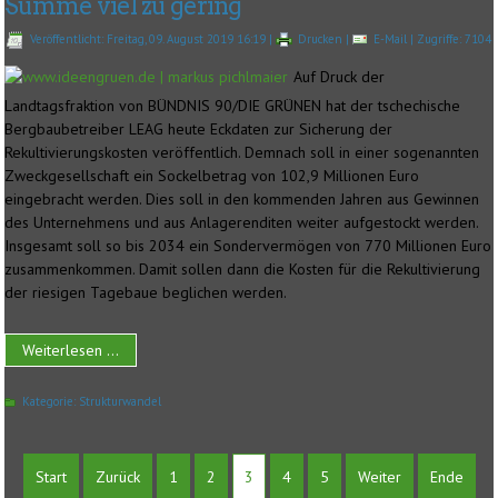
Summe viel zu gering
Veröffentlicht: Freitag, 09. August 2019 16:19
|
Drucken
|
E-Mail
| Zugriffe: 7104
Auf Druck der
Landtagsfraktion von BÜNDNIS 90/DIE GRÜNEN hat der tschechische
Bergbaubetreiber LEAG heute Eckdaten zur Sicherung der
Rekultivierungskosten veröffentlich. Demnach soll in einer sogenannten
Zweckgesellschaft ein Sockelbetrag von 102,9 Millionen Euro
eingebracht werden. Dies soll in den kommenden Jahren aus Gewinnen
des Unternehmens und aus Anlagerenditen weiter aufgestockt werden.
Insgesamt soll so bis 2034 ein Sondervermögen von 770 Millionen Euro
zusammenkommen. Damit sollen dann die Kosten für die Rekultivierung
der riesigen Tagebaue beglichen werden.
Weiterlesen ...
Kategorie:
Strukturwandel
Start
Zurück
1
2
3
4
5
Weiter
Ende