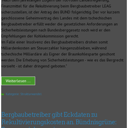
"Nach dem jahrelangen Zögern der rot-roten Landesregierung,
Finanzmittel für die Rekultivierung beim Bergbaubetreiber LEAG
sicherzustellen, ist der Antrag des BUND folgerichtig. Der vor kurzem
geschlossene Geheimvertrag des Landes mit dem tschechischen
Bergbaubetreiber erfüllt weder die gesetzlichen Anforderungen an
Sicherheitsleistungen nach Bundesberggesetz noch wird er den
Empfehlungen der Kohlekommission gerecht.
Im Falle einer Insolvenz des Bergbaubetreibers drohen somit
Milliardenkosten am Steuerzahler hängenzubleiben, während
tschechische Milliardäre als Eigner der Braunkohlesparte geschont
werden. Die Erhebung von Sicherheitsleistungen - wie es das Bergrecht
vorsieht - ist daher dringend geboten."
Weiterlesen ...
Kategorie:
Strukturwandel
Bergbaubetreiber gibt Eckdaten zu
Rekultivierungskosten an. Bündnisgrüne: