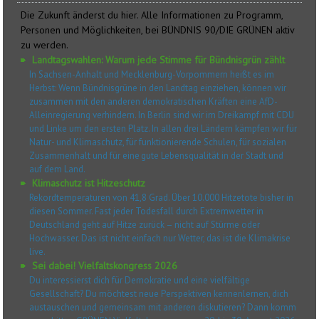
Die Zukunft änderst du hier. Alle Informationen zu Programm,
Personen und Möglichkeiten, bei BÜNDNIS 90/DIE GRÜNEN aktiv
zu werden.
Landtagswahlen: Warum jede Stimme für Bündnisgrün zählt
In Sachsen-Anhalt und Mecklenburg-Vorpommern heißt es im
Herbst: Wenn Bündnisgrüne in den Landtag einziehen, können wir
zusammen mit den anderen demokratischen Kräften eine AfD-
Alleinregierung verhindern. In Berlin sind wir im Dreikampf mit CDU
und Linke um den ersten Platz. In allen drei Ländern kämpfen wir für
Natur- und Klimaschutz, für funktionierende Schulen, für sozialen
Zusammenhalt und für eine gute Lebensqualität in der Stadt und
auf dem Land.
Klimaschutz ist Hitzeschutz
Rekordtemperaturen von 41,8 Grad. Über 10.000 Hitzetote bisher in
diesen Sommer. Fast jeder Todesfall durch Extremwetter in
Deutschland geht auf Hitze zurück – nicht auf Stürme oder
Hochwasser. Das ist nicht einfach nur Wetter, das ist die Klimakrise
live.
Sei dabei! Vielfaltskongress 2026
Du interessierst dich für Demokratie und eine vielfältige
Gesellschaft? Du möchtest neue Perspektiven kennenlernen, dich
austauschen und gemeinsam mit anderen diskutieren? Dann komm