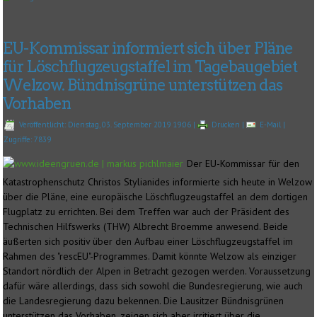
EU-Kommissar informiert sich über Pläne
für Löschflugzeugstaffel im Tagebaugebiet
Welzow. Bündnisgrüne unterstützen das
Vorhaben
Veröffentlicht: Dienstag, 03. September 2019 19:06
|
Drucken
|
E-Mail
|
Zugriffe: 7839
Der EU-Kommissar für den
Katastrophenschutz Christos Stylianides informierte sich heute in Welzow
über die Pläne, eine europäische Löschflugzeugstaffel an dem dortigen
Flugplatz zu errichten. Bei dem Treffen war auch der Präsident des
Technischen Hilfswerks (THW) Albrecht Broemme anwesend. Beide
äußerten sich positiv über den Aufbau einer Löschflugzeugstaffel im
Rahmen des "rescEU"-Programmes. Damit könnte Welzow als einziger
Standort nördlich der Alpen in Betracht gezogen werden. Voraussetzung
dafür wäre allerdings, dass sich sowohl die Bundesregierung, wie auch
die Landesregierung dazu bekennen. Die Lausitzer Bündnisgrünen
unterstützen das Vorhaben, zeigen sich aber irritiert über die