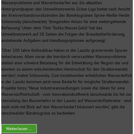
Wasserprobleme und Wasserbedarfen aus. Ein aktuelles
Hintergrundpapier des Umweltnetzwerks Grüne Liga bietet nach Ansicht
der Kreisverbandsvorsitzenden der Bündnisgrünen Spree-Neiße Heide
Schinowsky (Jänschwalde) "dringenden Anlass für eine weitergehende
Befassung". Unter dem Titel: "Kohle.Wasser.Geld." hat das
Umweltnetzwerk auf 28 Seiten die Folgen der Braunkohleförderung,
anstehende Aufgaben und Handlungsoptionen aufgezeigt.
"Über 100 Jahre Kohleabbau haben in der Lausitz gravierende Spuren
hinterlassen. Allen voran die hierdurch verursachten Wasserprobleme
stellen eine schwere Belastung für die Entwicklung der Region dar und
könnten zu einem entscheidenden Hemmschuh für den Strukturwandel
werden", mahnt Schinowsky. Zum bestehenden erheblichen Wasserdefizit
in der Lausitz kommen jetzt neue Bedarfe für mögliche Strukturwandel-
Projekte hinzu: "Neue Industrieansiedlungen sowie die Ideen für eine
Wasserstoffwirtschaft - vom Innovationskraftwerk Jänschwalde bis hin zur
Umrüstung des Busverkehrs in der Lausitz auf Wasserstoffantriebe - sind
noch nicht mit Blick auf den Wasserbedarf bilanziert worden", gibt die
Jänschwalder Bündnisgrüne zu bedenken.
Weiterlesen ...