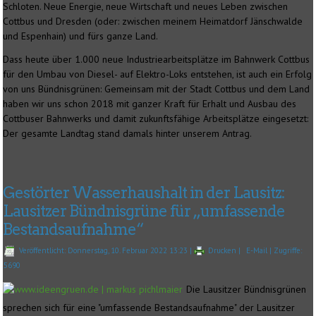
Schloten. Neue Energie, neue Wirtschaft und neues Leben zwischen
Cottbus und Dresden (oder: zwischen meinem Heimatdorf Jänschwalde
und Espenhain) und fürs ganze Land.
Dass heute über 1.000 neue Industriearbeitsplätze im Bahnwerk Cottbus
für den Umbau von Diesel- auf Elektro-Loks entstehen, ist auch ein Erfolg
von uns Bündnisgrünen: Gemeinsam mit der Stadt Cottbus und dem Land
haben wir uns schon 2018 mit ganzer Kraft für Erhalt und Ausbau des
Cottbuser Bahnwerks und damit zukunftsfähige Arbeitsplätze eingesetzt:
Der gesamte Landtag stand damals hinter unserem Antrag.
Gestörter Wasserhaushalt in der Lausitz:
Lausitzer Bündnisgrüne für „umfassende
Bestandsaufnahme“
Veröffentlicht: Donnerstag, 10. Februar 2022 13:23
|
Drucken
|
E-Mail
| Zugriffe:
5690
Die Lausitzer Bündnisgrünen
sprechen sich für eine "umfassende Bestandsaufnahme" der Lausitzer