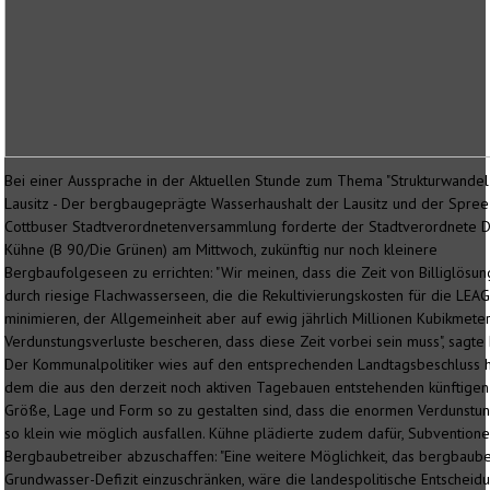
Bei einer Aussprache in der Aktuellen Stunde zum Thema "Strukturwandel
Lausitz - Der bergbaugeprägte Wasserhaushalt der Lausitz und der Spree"
Cottbuser Stadtverordnetenversammlung forderte der Stadtverordnete Dr
Kühne (B 90/Die Grünen) am Mittwoch, zukünftig nur noch kleinere
Bergbaufolgeseen zu errichten: "Wir meinen, dass die Zeit von Billiglösun
durch riesige Flachwasserseen, die die Rekultivierungskosten für die LEA
minimieren, der Allgemeinheit aber auf ewig jährlich Millionen Kubikmete
Verdunstungsverluste bescheren, dass diese Zeit vorbei sein muss", sagte
Der Kommunalpolitiker wies auf den entsprechenden Landtagsbeschluss 
dem die aus den derzeit noch aktiven Tagebauen entstehenden künftigen
Größe, Lage und Form so zu gestalten sind, dass die enormen Verdunstu
so klein wie möglich ausfallen. Kühne plädierte zudem dafür, Subvention
Bergbaubetreiber abzuschaffen: "Eine weitere Möglichkeit, das bergbaub
Grundwasser-Defizit einzuschränken, wäre die landespolitische Entscheidu