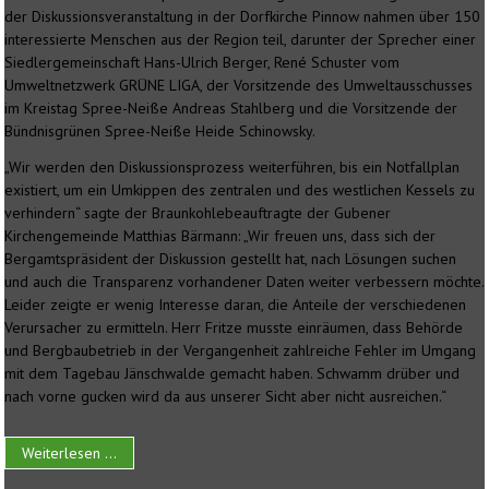
der Diskussionsveranstaltung in der Dorfkirche Pinnow nahmen über 150
interessierte Menschen aus der Region teil, darunter der Sprecher einer
Siedlergemeinschaft Hans-Ulrich Berger, René Schuster vom
Umweltnetzwerk GRÜNE LIGA, der Vorsitzende des Umweltausschusses
im Kreistag Spree-Neiße Andreas Stahlberg und die Vorsitzende der
Bündnisgrünen Spree-Neiße Heide Schinowsky.
„Wir werden den Diskussionsprozess weiterführen, bis ein Notfallplan
existiert, um ein Umkippen des zentralen und des westlichen Kessels zu
verhindern“ sagte der Braunkohlebeauftragte der Gubener
Kirchengemeinde Matthias Bärmann: „Wir freuen uns, dass sich der
Bergamtspräsident der Diskussion gestellt hat, nach Lösungen suchen
und auch die Transparenz vorhandener Daten weiter verbessern möchte.
Leider zeigte er wenig Interesse daran, die Anteile der verschiedenen
Verursacher zu ermitteln. Herr Fritze musste einräumen, dass Behörde
und Bergbaubetrieb in der Vergangenheit zahlreiche Fehler im Umgang
mit dem Tagebau Jänschwalde gemacht haben. Schwamm drüber und
nach vorne gucken wird da aus unserer Sicht aber nicht ausreichen.“
Weiterlesen ...