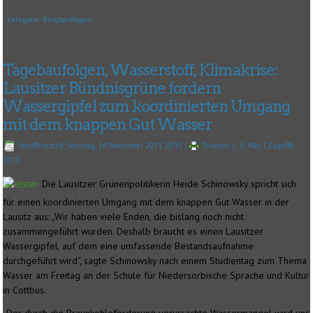
Kategorie:
Bergbaufolgen
Tagebaufolgen, Wasserstoff, Klimakrise:
Lausitzer Bündnisgrüne fordern
Wassergipfel zum koordinierten Umgang
mit dem knappen Gut Wasser
Veröffentlicht: Sonntag, 14. November 2021 10:35
|
Drucken
|
E-Mail
| Zugriffe:
6175
Die Lausitzer Grünenpolitikerin Heide Schinowsky spricht sich
für einen koordinierten Umgang mit dem knappen Gut Wasser in der
Lausitz aus: „Wir haben viele Enden, die bislang noch nicht
zusammengeführt wurden. Deshalb braucht es einen Lausitzer
Wassergipfel, auf dem eine umfassende Bestandsaufnahme
durchgeführt wird“, sagte Schinowsky nach einem Studientag zum Thema
Wasser am Freitag an der Schule für Niedersorbische Sprache und Kultur
in Cottbus.