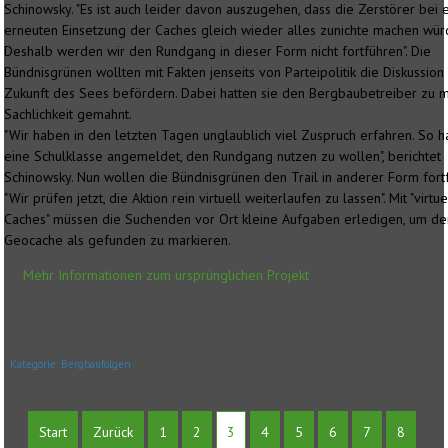
Schinowsky. "Es ist auch leider davon auszugehen, dass die Zerstörer bei 
erneuten Einsetzung der Caches gleich wieder alles zunichte machen wür
Deshalb werden wir den Rundgang in dieser Form nicht fortführen". Die
Bündnisgrünen wollten mit Fakten jenseits von Parteipolitik die Diskussion
Zukunft des Sees befördern. Dabei hatten sie den Bergbaubetreiber zu 
Sachlichkeit gemahnt.
"Wir haben in den letzten Tagen unglaublich viel Zuspruch erfahren. So ha
eine Schulklasse angemeldet, den Rundgang nutzen zu wollen", berichtet
Schinowsky. Nun wollen die Bündnisgrünen den Trail in anderer Form fort
"Wir prüfen jetzt, die Aktion rein virtuell weiterlaufen zu lassen". Mit "virtu
Caches" müssen die Suchenden vor Ort kleine Aufgaben erledigen, um d
Geocache als gefunden zu markieren.
Mehr Informationen zum ursprünglichen Projekt
Kategorie:
Bergbaufolgen
Start
Zurück
1
2
3
4
5
6
7
8