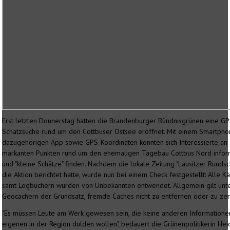
Erst letzten Donnerstag hatten die Brandenburger Bündnisgrünen eine GP
Schatzsuche rund um den Cottbuser Ostsee eröffnet. Mit einem Smartpho
dazugehörigen App sowie GPS-Koordinaten konnten sich Interessierte an
markanten Punkten rund um den ehemaligen Tagebau Cottbus Nord infor
und "kleine Schätze" finden. Nachdem die lokale Zeitung "Lausitzer Runds
die Aktion berichtet hatte, wurde nun bei einem Check festgestellt: Alle K
samt Logbüchern wurden von Unbekannten entwendet. Allgemein gilt unt
Geocachern der Grundsatz, fremde Caches nicht zu entfernen oder zu zer
"Es müssen Leute am Werk gewesen sein, die keine anderen Informationen
eigenen in der Region dulden wollen", bedauert die Grünenpolitikerin He