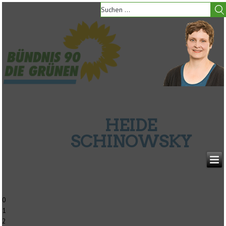
HEIDE
SCHINOWSKY
0
1
2