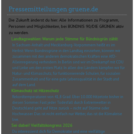
Pressemitteilungen gruene.de
Die Zukunft änderst du hier. Alle Informationen zu Programm,
Personen und Möglichkeiten, bei BÜNDNIS 90/DIE GRÜNEN aktiv
zu werden.
Landtagswahlen: Warum jede Stimme für Bündnisgrün zählt
In Sachsen-Anhalt und Mecklenburg-Vorpommern heißt es im
Herbst: Wenn Bündnisgrüne in den Landtag einziehen, können wir
zusammen mit den anderen demokratischen Kräften eine AfD-
Alleinregierung verhindern. In Berlin sind wir im Dreikampf mit CDU
und Linke um den ersten Platz. In allen drei Ländern kämpfen wir für
Natur- und Klimaschutz, für funktionierende Schulen, für sozialen
Zusammenhalt und für eine gute Lebensqualität in der Stadt und
auf dem Land.
Klimaschutz ist Hitzeschutz
Rekordtemperaturen von 41,8 Grad. Über 10.000 Hitzetote bisher in
diesen Sommer. Fast jeder Todesfall durch Extremwetter in
Deutschland geht auf Hitze zurück – nicht auf Stürme oder
Hochwasser. Das ist nicht einfach nur Wetter, das ist die Klimakrise
live.
Sei dabei! Vielfaltskongress 2026
Du interessierst dich für Demokratie und eine vielfältige