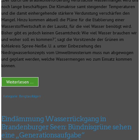
„Der durch die Braunkohleförderung verursachte Wassermangel wird uns
noch lange beschäftigen. Die Klimakrise samt steigender Temperaturen
und die damit einhergehende stärkere Verdunstung verschärfen den
Mangel. Hinzu kommen aktuell die Pläne für die Etablierung einer
Wasserstoffwirtschaft in der Lausitz, für die viel Wasser benötigt wird.
Bisher gibt es jedoch keinen Gesamtcheck: Wie viel Wasser brauchen wir
und woher soll es kommen?“, sagt die Vorsitzende der Grünen im
Kohlekreis Spree-Neiße. U. a. unter Einbeziehung des
Niedrigwasserkonzepts vom Umweltministerium muss nun abgewogen
und geplant werden, welche Wassermengen wo zum Einsatz kommen
können.
Weiterlesen ...
Kategorie:
Bergbaufolgen
Eindämmung Wasserrückgang in
Brandenburger Seen: Bündnisgrüne sehen
eine „Generationsaufgabe“