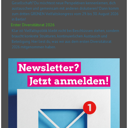
Gesellschaft? Du möchtest neue Perspektiven kennenlernen, dich
austauschen und gemeinsam mit anderen diskutieren? Dann komm
zum dritten GRÜNEN Vielfaltskongress vom 29. bis 30. August 2026
in Berlin!
Erster Diversitätsrat 2026
Klar ist: Vielfaltspolitik bleibt nicht bei Beschlüssen stehen, sondern
braucht konkrete Strukturen, kontinuierlichen Austausch und
Beteiligung. Hier liest du, was wir aus dem ersten Diversitätsrat
2026 mitgenommen haben.