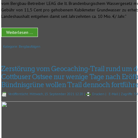
vom Bergbau-Betreiber LEAG die lt. Brandenburgischem Wassergesetz m
Gebühr von 11,5 Cent pro gehobenem Kubikmeter Grundwasser zu erhe
Landeshaushalt entgehen damit seit Jahrzehnten ca. 10 Mio. €/ Jahr."
Weiterlesen ...
Kategorie:
Bergbaufolgen
Zerstörung vom Geocaching-Trail rund um 
Cottbuser Ostsee nur wenige Tage nach Eröff
Bündnisgrüne wollen Trail dennoch fortführ
Veröffentlicht: Mittwoch, 15. September 2021 12:20
|
Drucken
|
E-Mail
| Zugriffe: 5