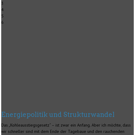
3
4
5
6
Energiepolitik und Strukturwandel
Das „Kohleausstiegsgesetz“ – ist zwar ein Anfang. Aber ich möchte, dass
wir schneller sind mit dem Ende der Tagebaue und den rauchenden