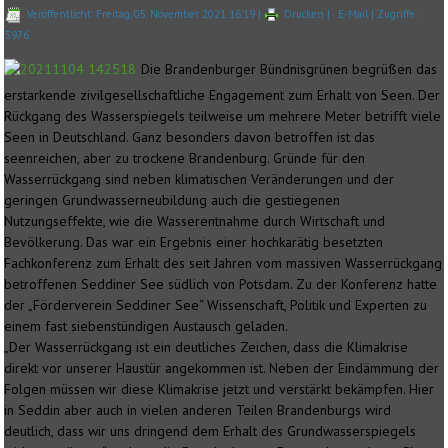
Veröffentlicht: Freitag, 05. November 2021 16:19
|
Drucken
|
E-Mail
| Zugriffe:
5976
Die Brandenburger Bündnisgrünen begrüßen das
erstarkende zivilgesellschaftliche Engagement zum Erhalt von Seen. Der
Rückgang des Wasserspiegels teilweise um mehrere Meter betrifft viele
Seen in Deutschland. Ganz besonders davon betroffen ist das
seenreichen, aber zu trockene Brandenburg. Gründe für den
Wasserrückgang sind neben klimatischen Veränderungen und der
geringen Grundwasserneubildung auch die gestiegenen
Nutzungseffekte, wie die Wasserentnahme durch Wirtschaft und
Bevölkerung. Das war ein Ergebnis einer hochkarätig besetzten
Fachkonferenz zum Erhalt des seit Jahren vom massiven Wasserrückgang
betroffenen Seddiner See südlich von Potsdam. Zu der Konferenz hatte
der „Förderverein Seddiner See“ Wissenschaft, Politik und Experten zu
einem fast siebenstündigen Austausch geladen.
„Der Wasserrückgang ist ein deutliches Zeichen, dass die Klimakrise
direkt vor unserer Haustür angekommen ist. Neben der Eindämmung der
Folgen müssen wir diese Klimakrise jetzt und verstärkt bekämpfen. Hier
in Seddin aber auch in vielen anderen Teilen Brandenburgs wird
deutlich, dass wir uns dringend dem Erhalt des Grundwasserspiegels