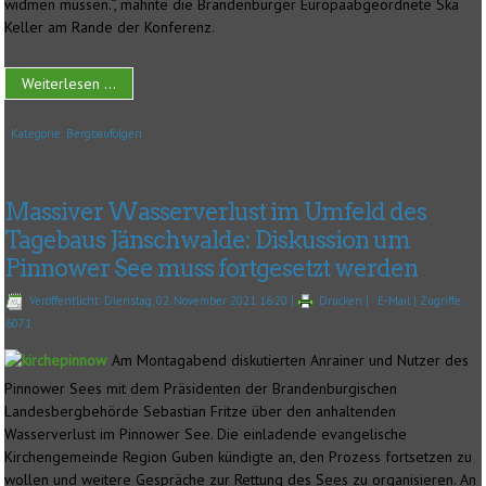
widmen müssen.“, mahnte die Brandenburger Europaabgeordnete Ska
Keller am Rande der Konferenz.
Weiterlesen ...
Kategorie:
Bergbaufolgen
Massiver Wasserverlust im Umfeld des
Tagebaus Jänschwalde: Diskussion um
Pinnower See muss fortgesetzt werden
Veröffentlicht: Dienstag, 02. November 2021 16:20
|
Drucken
|
E-Mail
| Zugriffe:
6071
Am Montagabend diskutierten Anrainer und Nutzer des
Pinnower Sees mit dem Präsidenten der Brandenburgischen
Landesbergbehörde Sebastian Fritze über den anhaltenden
Wasserverlust im Pinnower See. Die einladende evangelische
Kirchengemeinde Region Guben kündigte an, den Prozess fortsetzen zu
wollen und weitere Gespräche zur Rettung des Sees zu organisieren. An