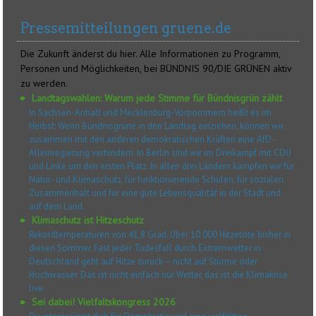
Pressemitteilungen gruene.de
Die Zukunft änderst du hier. Alle Informationen zu Programm,
Personen und Möglichkeiten, bei BÜNDNIS 90/DIE GRÜNEN aktiv
zu werden.
Landtagswahlen: Warum jede Stimme für Bündnisgrün zählt
In Sachsen-Anhalt und Mecklenburg-Vorpommern heißt es im
Herbst: Wenn Bündnisgrüne in den Landtag einziehen, können wir
zusammen mit den anderen demokratischen Kräften eine AfD-
Alleinregierung verhindern. In Berlin sind wir im Dreikampf mit CDU
und Linke um den ersten Platz. In allen drei Ländern kämpfen wir für
Natur- und Klimaschutz, für funktionierende Schulen, für sozialen
Zusammenhalt und für eine gute Lebensqualität in der Stadt und
auf dem Land.
Klimaschutz ist Hitzeschutz
Rekordtemperaturen von 41,8 Grad. Über 10.000 Hitzetote bisher in
diesen Sommer. Fast jeder Todesfall durch Extremwetter in
Deutschland geht auf Hitze zurück – nicht auf Stürme oder
Hochwasser. Das ist nicht einfach nur Wetter, das ist die Klimakrise
live.
Sei dabei! Vielfaltskongress 2026