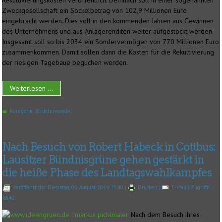
Rekultivierungskosten veröffentlich. Demnach soll in einer sogenannten
Zweckgesellschaft ein Sockelbetrag von 102,9 Millionen Euro
eingebracht werden. Dies soll in den kommenden Jahren aus Gewinnen
des Unternehmens und aus Anlagerenditen weiter aufgestockt werden.
Insgesamt soll so bis 2034 ein Sondervermögen von 770 Millionen Euro
zusammenkommen. Damit sollen dann die Kosten für die Rekultivierung
der riesigen Tagebaue beglichen werden.
Weiterlesen ...
Kategorie:
Strukturwandel
Nach Besuch von Robert Habeck in Cottbus:
Lausitzer Bündnisgrüne gehen gestärkt in
die heiße Phase des Landtagswahlkampfes
Veröffentlicht: Dienstag, 06. August 2019 13:40
|
Drucken
|
E-Mail
| Zugriffe:
6542
Nach dem Besuch ihres