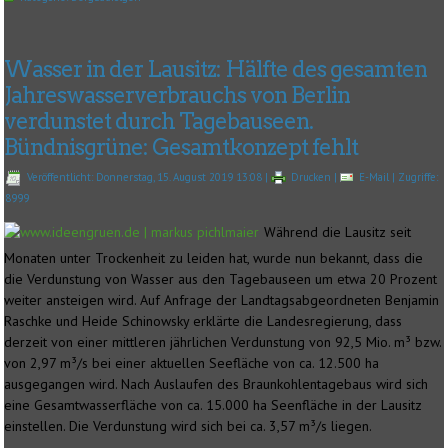
Wasser in der Lausitz: Hälfte des gesamten
Jahreswasserverbrauchs von Berlin
verdunstet durch Tagebauseen.
Bündnisgrüne: Gesamtkonzept fehlt
Veröffentlicht: Donnerstag, 15. August 2019 13:08
|
Drucken
|
E-Mail
| Zugriffe:
8999
Während die Lausitz seit
Monaten unter Trockenheit zu leiden hat, wurde nun bekannt, dass die
die Verdunstung von Wasser aus den Tagebauseen um etwa 20 Prozent
weiter ansteigen wird. Auf Anfrage der Landtagsabgeordneten Benjamin
Raschke und Heide Schinowsky erklärte die Landesregierung, dass
derzeit von einer mittleren jährlichen Verdunstung von 92,5 Mio. m³ bzw.
von 2,97 m³/s bei einer aktuellen Seefläche von ca. 12.500 ha
ausgegangen wird. Nach Auslaufen des Braunkohlentagebaus wird sich
eine Gesamtwasserfläche von ca. 15.000 ha Seenfläche in der Lausitz
einstellen. Die Verdunstung wird sich bei ca. 3,57 m³/s liegen.