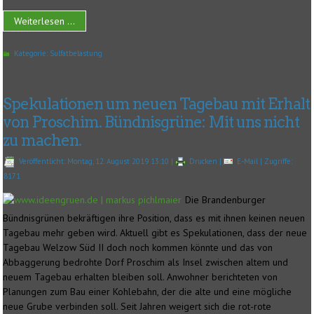
Weiterlesen ...
Kategorie:
Sulfatbelastung
Spekulationen um neuen Tagebau mit Erhalt
von Proschim. Bündnisgrüne: Mit uns nicht
zu machen.
Veröffentlicht: Montag, 12. August 2019 13:10
|
Drucken
|
E-Mail
| Zugriffe:
8171
Die Brandenburger
Bündnisgrünen bekräftigen ihre Position, dass es mit ihnen keinen neuen
Tagebau mehr geben wird. Aktuell gibt es Spekulationen, dass der neue
Tagebau Welzow Süd II doch noch kommen könnte und das von
Abbaggerung bedrohte Dorf Proschim als Insel zwischen altem und
neuem Tagebau erhalten bleiben soll. Anwohner berichteten von
Planungen zum Bau einer Kohlebahn, der die alte und eine mögliche
neue Grube verbinden soll. Seit Jahren weigert sich die rot-rote