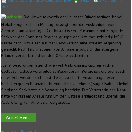
Veröffentlicht: Montag, 19. August 2019 15:10
|
Drucken
|
E-Mail
| Zugriffe:
8043
Die Umweltexpertin der Lausitzer Bündnisgrünen Isabell
Hiekel zeigte sich am Montag besorgt über die Ausbreitung von
Ambrosia am zukünftigen Cottbuser Ostsee. Zusammen mit Sieglinde
Sack von der Cottbuser Regionalgruppe des Naturschutzbund (NABU)
wurde nach Hinweisen aus der Bevölkerung eine Vor-Ort Begehung
gemacht. Nach Informationen von Anrainern soll sich die allergene
Pflanze verstärkt rund um den Ostsee ausbreiten.
„Es ist besorgniserregend, wie weit Ambrosia inzwischen auch am
Cottbuser Ostsee verbreitet ist. Besonders in Bereichen, die touristisch
entwickelt werden sollen, ist die massenhafte Ansiedlung dieser
hochallergenen Pflanze nicht einfach hinzunehmen", sagte Isabell Hiekel.
Sieglinde Sack hatte die Vermutung bestätigt. Die Vertreterin des Nabu
hatte vor kurzem Areale rum um den Ostsee erkundet und überall die
Ausbreitung von Ambrosia festgestellt.
Weiterlesen ...
Kategorie:
Bergbaufolgen