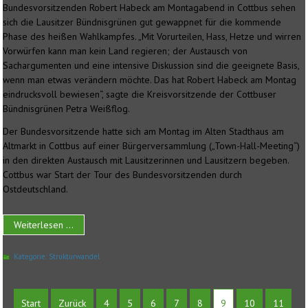
Bundesvorsitzenden Robert Habeck am Montagabend in Cottbus sehen
sich die Lausitzer Bündnisgrünen gut gewappnet für die kommende
Phase des heißen Wahlkampfes. „Mit Vorurteilen, Hass, Hetze und wirren
Vorwürfen kann man kein Land regieren; der Austausch von
Sachargumenten und eine intensive Diskussion sind die geeignete Basis,
wenn man etwas verändern möchte. Das hat Robert Habeck am Montag
eindrucksvoll bewiesen“, sagte die Kreisvorsitzende der Cottbuser
Bündnisgrünen Petra Weißflog.
Der Bundesvorsitzende hatte sich am Montag im Alten Stadthaus am
Altmarkt in Cottbus auf einer Bürgerversammlung („Town-Hall-Meeting“)
in den direkten Austausch mit Lausitzerinnen und Lausitzern begeben.
Cottbus war Start der Tour des Bundesvorsitzenden durch
Ostdeutschland.
Weiterlesen ...
Kategorie:
Strukturwandel
Start
Zurück
4
5
6
7
8
9
10
11