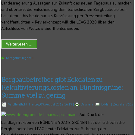
Landesregierung Aussagen zur Zukunft des neuen Tagebaus zu machen
und überlässt die Entscheidung dem tschechischen Bergbaubetreiber.
Laut dem – bis heute nur als Kurzfassung per Pressemitteilung
veröffentlichten – Revierkonzept will die LEAG 2020 über den
Aufschluss von Welzow Süd II entscheiden.
Weiterlesen ...
Kategorie:
Tagebau
Bergbaubetreiber gibt Eckdaten zu
Rekultivierungskosten an. Bündnisgrüne:
Summe viel zu gering
Veröffentlicht: Freitag, 09. August 2019 16:19
|
Drucken
|
E-Mail
| Zugriffe: 7105
Auf Druck der
Landtagsfraktion von BÜNDNIS 90/DIE GRÜNEN hat der tschechische
Bergbaubetreiber LEAG heute Eckdaten zur Sicherung der