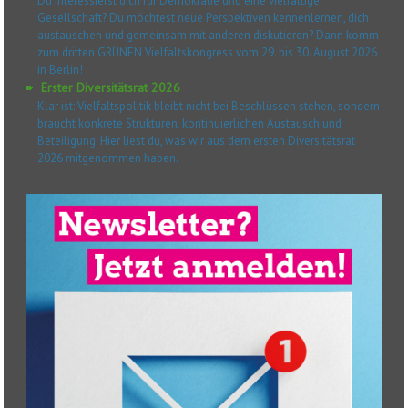
Du interessierst dich für Demokratie und eine vielfältige
Gesellschaft? Du möchtest neue Perspektiven kennenlernen, dich
austauschen und gemeinsam mit anderen diskutieren? Dann komm
zum dritten GRÜNEN Vielfaltskongress vom 29. bis 30. August 2026
in Berlin!
Erster Diversitätsrat 2026
Klar ist: Vielfaltspolitik bleibt nicht bei Beschlüssen stehen, sondern
braucht konkrete Strukturen, kontinuierlichen Austausch und
Beteiligung. Hier liest du, was wir aus dem ersten Diversitätsrat
2026 mitgenommen haben.