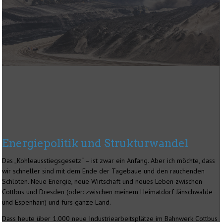
Energiepolitik und Strukturwandel
Das „Kohleausstiegsgesetz“ – ist zwar ein Anfang. Aber ich möchte, dass
wir schneller sind mit dem Ende der Tagebaue und den rauchenden
Schloten. Neue Energie, neue Wirtschaft und neues Leben zwischen
Cottbus und Dresden (oder: zwischen meinem Heimatdorf Jänschwalde
und Espenhain) und fürs ganze Land.
Dass heute über 1.000 neue Industriearbeitsplätze im Bahnwerk Cottbus