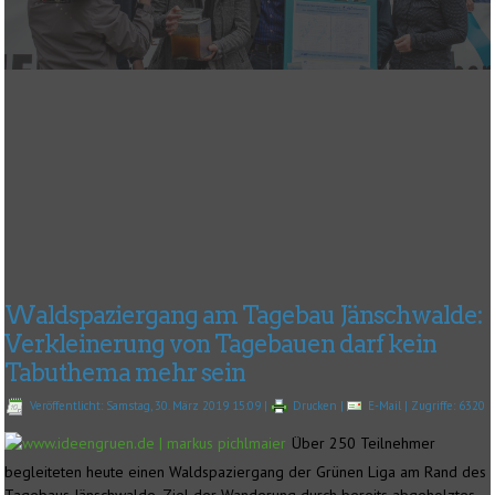
Waldspaziergang am Tagebau Jänschwalde:
Verkleinerung von Tagebauen darf kein
Tabuthema mehr sein
Veröffentlicht: Samstag, 30. März 2019 15:09
|
Drucken
|
E-Mail
| Zugriffe: 6320
Über 250 Teilnehmer
begleiteten heute einen Waldspaziergang der Grünen Liga am Rand des