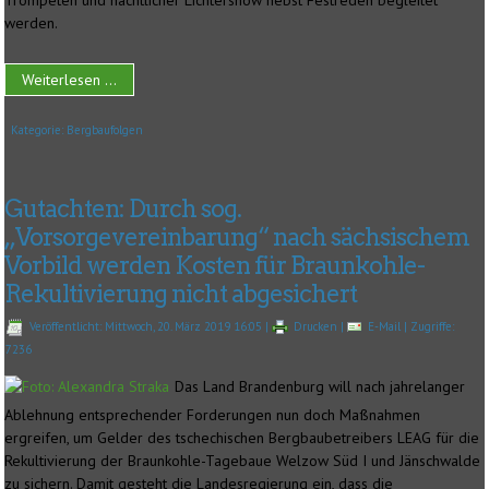
Trompeten und nächtlicher Lichtershow nebst Festreden begleitet
werden.
Weiterlesen ...
Kategorie:
Bergbaufolgen
Gutachten: Durch sog.
„Vorsorgevereinbarung“ nach sächsischem
Vorbild werden Kosten für Braunkohle-
Rekultivierung nicht abgesichert
Veröffentlicht: Mittwoch, 20. März 2019 16:05
|
Drucken
|
E-Mail
| Zugriffe:
7236
Das Land Brandenburg will nach jahrelanger
Ablehnung entsprechender Forderungen nun doch Maßnahmen
ergreifen, um Gelder des tschechischen Bergbaubetreibers LEAG für die
Rekultivierung der Braunkohle-Tagebaue Welzow Süd I und Jänschwalde
zu sichern. Damit gesteht die Landesregierung ein, dass die