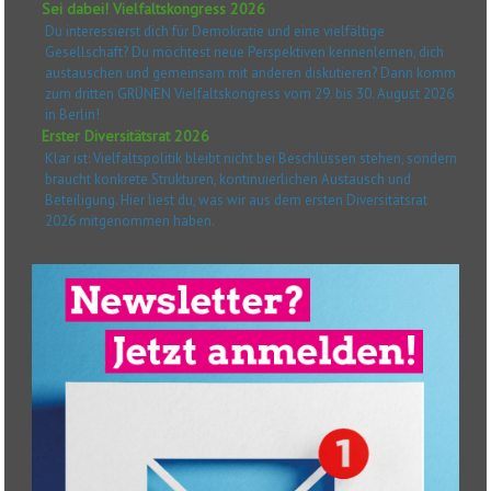
Sei dabei! Vielfaltskongress 2026
Du interessierst dich für Demokratie und eine vielfältige
Gesellschaft? Du möchtest neue Perspektiven kennenlernen, dich
austauschen und gemeinsam mit anderen diskutieren? Dann komm
zum dritten GRÜNEN Vielfaltskongress vom 29. bis 30. August 2026
in Berlin!
Erster Diversitätsrat 2026
Klar ist: Vielfaltspolitik bleibt nicht bei Beschlüssen stehen, sondern
braucht konkrete Strukturen, kontinuierlichen Austausch und
Beteiligung. Hier liest du, was wir aus dem ersten Diversitätsrat
2026 mitgenommen haben.