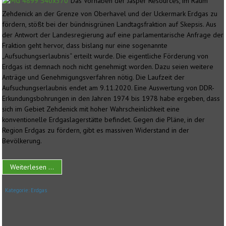
Das Vorhaben der Jasper Resources, im Raum
Zehdenick an der Grenze von Oberhavel und der Uckermark Erdgas zu
fördern, stößt bei der bündnisgrünen Landtagsfraktion auf Skepsis. Aus
der Antwort der Landesregierung auf eine parlamentarische Anfrage der
Fraktion geht hervor, dass bislang nur eine sogenannte
„Aufsuchungserlaubnis“ erteilt wurde. Die eigentliche Förderung von
Erdgas ist demnach noch nicht genehmigt worden. Dazu seien weitere
Anträge und Genehmigungsverfahren nötig. Die Laufzeit der
Aufsuchungserlaubnis endet am 9.11.2020. Eine Auswertung von DDR-
Erkundungsbohrungen in den Jahren 1974 bis 1978 habe ergeben, dass
sich im Gebiet Zehdenick mit hoher Wahrscheinlichkeit eine
konventionelle Erdgaslagerstätte befindet. Gegen die Pläne, in der
Region Erdgas zu fördern, gibt es massiven Widerstand in der
Bevölkerung.
Weiterlesen ...
Kategorie:
Erdgas