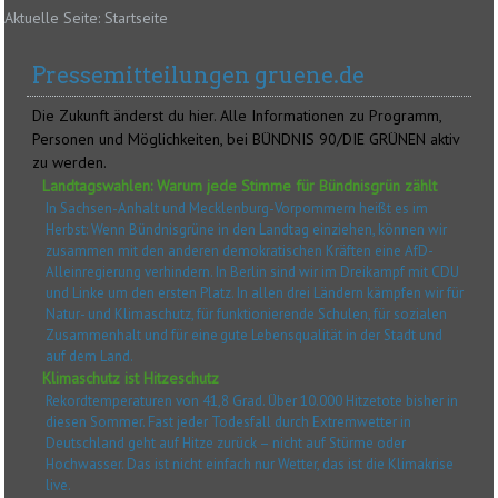
Aktuelle Seite:
Startseite
Pressemitteilungen gruene.de
Die Zukunft änderst du hier. Alle Informationen zu Programm,
Personen und Möglichkeiten, bei BÜNDNIS 90/DIE GRÜNEN aktiv
zu werden.
Landtagswahlen: Warum jede Stimme für Bündnisgrün zählt
In Sachsen-Anhalt und Mecklenburg-Vorpommern heißt es im
Herbst: Wenn Bündnisgrüne in den Landtag einziehen, können wir
zusammen mit den anderen demokratischen Kräften eine AfD-
Alleinregierung verhindern. In Berlin sind wir im Dreikampf mit CDU
und Linke um den ersten Platz. In allen drei Ländern kämpfen wir für
Natur- und Klimaschutz, für funktionierende Schulen, für sozialen
Zusammenhalt und für eine gute Lebensqualität in der Stadt und
auf dem Land.
Klimaschutz ist Hitzeschutz
Rekordtemperaturen von 41,8 Grad. Über 10.000 Hitzetote bisher in
diesen Sommer. Fast jeder Todesfall durch Extremwetter in
Deutschland geht auf Hitze zurück – nicht auf Stürme oder
Hochwasser. Das ist nicht einfach nur Wetter, das ist die Klimakrise
live.