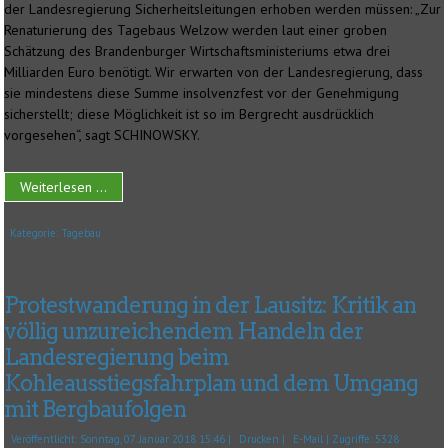
der Landesregierung Sicherheitsleitungen erhoben werden müssen: „Zur
Renaturierung des Tagebaus Welzow werden laut einer groben
Schätzung des Brandenburger Wirtschaftsministeriums etwa drei
Milliarden Euro benötigt. Wir erwarten von der Landesregierung, dass
sie mindestens diese Summe insolvenzfest vor der Genehmigung
sicherstellt; diese Möglichkeit ist so im Bergrecht ausdrücklich
vorgesehen“, sagt SCHINOWSKY.
Weiterlesen ...
Kategorie:
Tagebau
Protestwanderung in der Lausitz: Kritik an
völlig unzureichendem Handeln der
Landesregierung beim
Kohleausstiegsfahrplan und dem Umgang
mit Bergbaufolgen
Veröffentlicht: Sonntag, 07. Januar 2018 15:46
|
Drucken
|
E-Mail
| Zugriffe: 5328