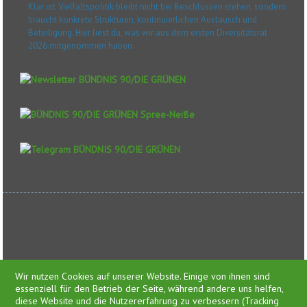
Klar ist: Vielfaltspolitik bleibt nicht bei Beschlüssen stehen, sondern
braucht konkrete Strukturen, kontinuierlichen Austausch und
Beteiligung. Hier liest du, was wir aus dem ersten Diversitätsrat
2026 mitgenommen haben.
Feed-Einträge
Wir nutzen Cookies auf unserer Website. Einige von ihnen sind
essenziell für den Betrieb der Seite, während andere uns helfen,
diese Website und die Nutzererfahrung zu verbessern (Tracking