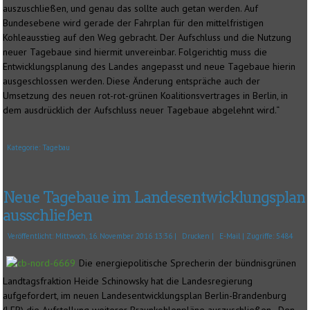
auszuschließen, und genau das sollte auch getan werden. Auf
Bundesebene wird gerade der Fahrplan für den mittelfristigen
Kohleausstieg auf den Weg gebracht. Der Aufschluss und die Nutzung
neuer Tagebaue sind hiermit unvereinbar. Folgerichtig muss die
Entwicklungsplanung des Landes angepasst und neue Tagebaue hierin
ausgeschlossen werden. Diese Änderung entspräche auch der
Umsetzung des neuen rot-rot-grünen Koalitionsvertrages in Berlin, in
dem ausdrücklich der Aufschluss neuer Tagebaue abgelehnt wird.“
Kategorie:
Tagebau
Neue Tagebaue im Landesentwicklungsplan
ausschließen
Veröffentlicht: Mittwoch, 16. November 2016 13:36
|
Drucken
|
E-Mail
| Zugriffe: 5484
Die energiepolitische Sprecherin der bündnisgrünen
Landtagsfraktion Heide Schinowsky hat die Landesregierung
aufgefordert, im neuen Landesentwicklungsplan Berlin-Brandenburg