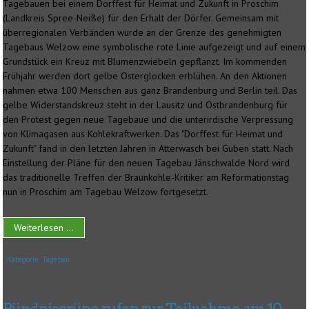
Tagebauen bei einem Dorffest für Heimat und Zukunft in Proschim
(Landkreis Spree-Neiße) für den Erhalt der Dörfer. Gemeinsam mit
überregionalen Verbänden wurde an der Grenze des genehmigten
Tagebaus Welzow eine symbolische rote Linie aufgezeigt und auf einem
Grundstück ein Kreuz mit Blumenzwiebeln gepflanzt. Im kommenden
Frühjahr werden dort gelbe Osterglocken erblühen. An den Aktionen
nahmen etwa 100 Menschen aus ganz Brandenburg und Berlin teil. Das
gelbe Widerstandskreuz steht in der Lausitz und Ostbrandenburg für
den Protest gegen neue Tagebaue und die unterirdische Verpressung
von Klimagasen aus Kohlekraftwerken. Das "Dorffest für Heimat und
Zukunft" fand in den letzten Jahren in Atterwasch bei Guben statt. Nach
Einstellung der Pläne für den neuen Tagebau Jänschwalde Nord wird
das traditionelle Treffen der Braunkohle-Kritiker am Reformationstag
nun in Proschim am Tagebau Welzow fortgesetzt.
Weiterlesen ...
Kategorie:
Tagebau