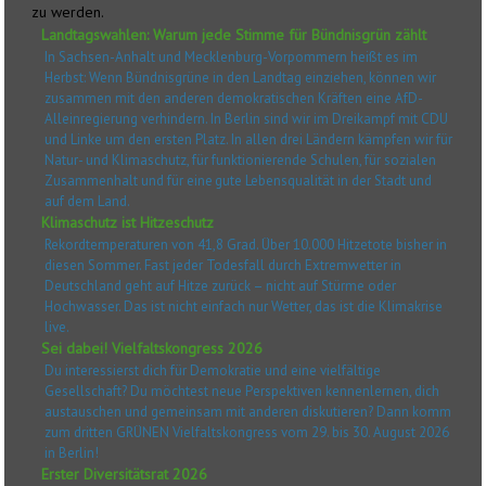
zu werden.
Landtagswahlen: Warum jede Stimme für Bündnisgrün zählt
In Sachsen-Anhalt und Mecklenburg-Vorpommern heißt es im
Herbst: Wenn Bündnisgrüne in den Landtag einziehen, können wir
zusammen mit den anderen demokratischen Kräften eine AfD-
Alleinregierung verhindern. In Berlin sind wir im Dreikampf mit CDU
und Linke um den ersten Platz. In allen drei Ländern kämpfen wir für
Natur- und Klimaschutz, für funktionierende Schulen, für sozialen
Zusammenhalt und für eine gute Lebensqualität in der Stadt und
auf dem Land.
Klimaschutz ist Hitzeschutz
Rekordtemperaturen von 41,8 Grad. Über 10.000 Hitzetote bisher in
diesen Sommer. Fast jeder Todesfall durch Extremwetter in
Deutschland geht auf Hitze zurück – nicht auf Stürme oder
Hochwasser. Das ist nicht einfach nur Wetter, das ist die Klimakrise
live.
Sei dabei! Vielfaltskongress 2026
Du interessierst dich für Demokratie und eine vielfältige
Gesellschaft? Du möchtest neue Perspektiven kennenlernen, dich
austauschen und gemeinsam mit anderen diskutieren? Dann komm
zum dritten GRÜNEN Vielfaltskongress vom 29. bis 30. August 2026
in Berlin!
Erster Diversitätsrat 2026