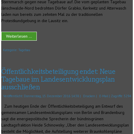
Sternmarsch gegen neue Tagebaue auf. Die vom geplanten Tagebau
Jänschwalde-Nord bedrohten Dörfer Grabko, Kerkwitz und Atterwasch
laden nun bereits zum zehnten Mal zu der traditionellen
Protestkundgebung in die Lausitz ein.
Weiterlesen ...
Kategorie:
Tagebau
Öffentlichkeitsbeteiligung endet: Neue
Tagebaue im Landesentwicklungsplan
ausschließen
Veröffentlicht: Donnerstag, 15. Dezember 2016 14:38
|
Drucken
|
E-Mail
| Zugriffe: 5294
Zum heutigen Ende der Öffentlichkeitsbeteiligung am Entwurf des
gemeinsamen Landesentwicklungsplans von Berlin und Brandenburg
sagt die energiepolitische Sprecherin der bündnisgrünen
Landtagsfraktion Heide Schinowsky: „Über den Landesentwicklungsplan
besteht die Möglichkeit, die Aufstellung weiterer Braunkohlenpläne