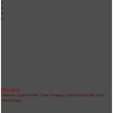
3
4
5
6
×
Hinweis
Fehlende Zugriffsrechte - Datei '/images/_archiv/2018/01/MG_8603-
540x370.jpg'