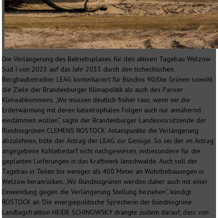
Die Verlängerung des Betriebsplanes für den aktiven Tagebau Welzow
Süd I von 2023 auf das Jahr 2033 durch den tschechischen
Bergbaubetreiber LEAG konterkariert für Bündnis 90/Die Grünen sowohl
die Ziele der Brandenburger Klimapolitik als auch des Pariser
Klimaabkommens. „Wir müssen deutlich früher raus, wenn wir die
Erderwärmung mit deren katastrophalen Folgen auch nur annähernd
eindämmen wollen“, sagte der Brandenburger Landesvorsitzende der
Bündnisgrünen CLEMENS ROSTOCK. Anlasspunkte die Verlängerung
abzulehnen, böte der Antrag der LEAG zur Genüge. So sei der im Antrag
angegebene Kohlebedarf nicht nachgewiesen, insbesondere für die
geplanten Lieferungen in das Kraftwerk Jänschwalde. Auch soll der
Tagebau in Teilen bis weniger als 400 Meter an Wohnbebauungen in
Welzow heranrücken. „Wir Bündnisgrünen werden daher auch mit einer
Einwendung gegen die Verlängerung Stellung beziehen“, kündigt
ROSTOCK an. Die energiepolitische Sprecherin der bündnisgrüne
Landtagsfraktion HEIDE SCHINOWSKY drängte zudem darauf, dass von