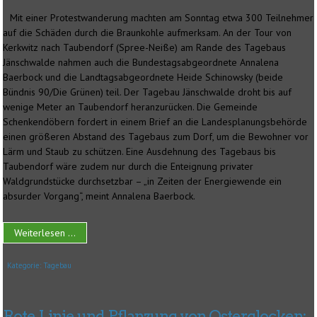
Mit einer Protestwanderung machten am Sonntag etwa 300 Teilnehmer
auf die Schäden durch die Braunkohle aufmerksam. An der Tour von
Kerkwitz nach Taubendorf (Spree-Neiße) am Rande des Tagebaus
Jänschwalde nahmen auch die Bundestagsabgeordnete Annalena
Baerbock und die Landtagsabgeordnete Heide Schinowsky (beide
Bündnis 90/Die Grünen) teil. Der Tagebau Jänschwalde droht bis auf
wenige Meter an Taubendorf heranzurücken. Die Gemeinde
Schenkendöbern fordert in einem Brief an die Landesplanungsbehörde
einen größeren Abstand des Tagebaus zum Dorf, um die Bewohner vor
Lärm und Staub zu schützen. Eine Ausdehnung des Tagebaus bis
Taubendorf wäre zudem nur durch die Enteignung privater
Waldgrundstücke durchsetzbar – „in Zeiten der Energiewende ein
absurder Vorgang“, meint Annalena Baerbock.
Weiterlesen ...
Kategorie:
Tagebau
Rote Linie und Pflanzung von Osterglocken: