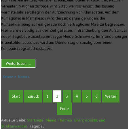
(LEP) die Aufstellung weiterer Braunkohlenpläne auszuschließen. „Den
Vereinten Nationen zufolge wird 2016 wahrscheinlich das bislang
wärmste Jahr seit Beginn der Aufzeichnung von Klimadaten. Auf dem
Klimagipfel in Marrakesch wird derzeit darum gerungen, die
Klimaerwärmung auf ein gerade noch verträgliches Maß zu begrenzen.
Hier wäre es völlig aus der Zeit gefallen, in Brandenburg den Aufschluss
neuer Tagebaue zuzulassen“, sagte Heide Schinowsky. Im Brandenburger
Braunkohlenausschuss wird am Donnerstag erstmalig über einen
Kohleausstiegspfad diskutiert.
Weiterlesen ...
Kategorie:
Tagebau
Start
Zurück
1
2
3
4
5
6
Weiter
Ende
Aktuelle Seite:
Startseite
Meine Themen
Energiepolitik und
Strukturwandel
Tagebau