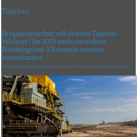
Tagebau
Bergbaubetreiber will aktiven Tagebau
Welzow I bis 2033 weiterbetreiben.
Bündnisgrüne: Klimaziele werden
konterkariert
Veröffentlicht: Donnerstag, 08. Februar 2018 14:09
|
Drucken
|
E-Mail
| Zugriffe: 6399